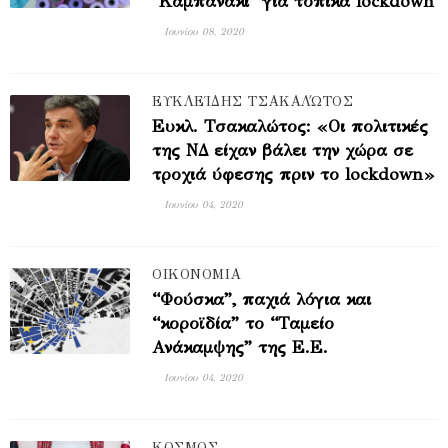
"Καμπανάκι" για τοπικά lockdown
Ιουνίου 08, 2020
ΕΥΚΛΕΊΔΗΣ ΤΣΑΚΑΛΏΤΟΣ
Ευκλ. Τσακαλώτος: «Οι πολιτικές
της ΝΔ είχαν βάλει την χώρα σε
τροχιά ύφεσης πριν το lockdown»
Ιουνίου 04, 2020
ΟΙΚΟΝΟΜΙΑ
“Φούσκα”, παχιά λόγια και
“κοροϊδία” το “Ταμείο
Ανάκαμψης” της Ε.Ε.
Ιουνίου 04, 2020
ΚΟΣΜΟΣ