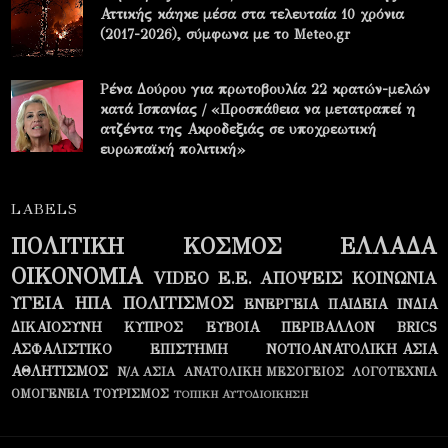
Αττικής κάηκε μέσα στα τελευταία 10 χρόνια
(2017-2026), σύμφωνα με το Meteo.gr
Ρένα Δούρου για πρωτοβουλία 22 κρατών-μελών
κατά Ισπανίας / «Προσπάθεια να μετατραπεί η
ατζέντα της Ακροδεξιάς σε υποχρεωτική
ευρωπαϊκή πολιτική»
LABELS
ΠΟΛΙΤΙΚΗ
ΚΟΣΜΟΣ
ΕΛΛΑΔΑ
ΟΙΚΟΝΟΜΙΑ
VIDEO
Ε.Ε.
ΑΠΟΨΕΙΣ
ΚΟΙΝΩΝΙΑ
ΥΓΕΙΑ
ΗΠΑ
ΠΟΛΙΤΙΣΜΟΣ
ΕΝΕΡΓΕΙΑ
ΠΑΙΔΕΙΑ
ΙΝΔΙΑ
ΔΙΚΑΙΟΣΥΝΗ
ΚΥΠΡΟΣ
ΕΥΒΟΙΑ
ΠΕΡΙΒΑΛΛΟΝ
BRICS
ΑΣΦΑΛΙΣΤΙΚΟ
ΕΠΙΣΤΗΜΗ
ΝΟΤΙΟΑΝΑΤΟΛΙΚΗ ΑΣΙΑ
ΑΘΛΗΤΙΣΜΟΣ
Ν/Α ΑΣΙΑ
ΑΝΑΤΟΛΙΚΗ ΜΕΣΟΓΕΙΟΣ
ΛΟΓΟΤΕΧΝΙΑ
ΟΜΟΓΕΝΕΙΑ
ΤΟΥΡΙΣΜΟΣ
ΤΟΠΙΚΗ ΑΥΤΟΔΙΟΙΚΗΣΗ