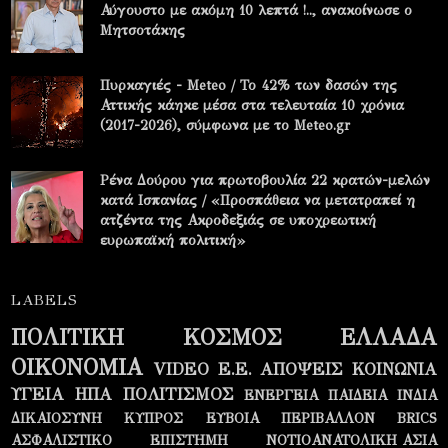
Αύγουστο με ακόμη 10 λεπτά !.., ανακοίνωσε ο
Μητσοτάκης
Πυρκαγιές - Meteo / Το 42% των δασών της
Αττικής κάηκε μέσα στα τελευταία 10 χρόνια
(2017-2026), σύμφωνα με το Meteo.gr
Ρένα Δούρου για πρωτοβουλία 22 κρατών-μελών
κατά Ισπανίας / «Προσπάθεια να μετατραπεί η
ατζέντα της Ακροδεξιάς σε υποχρεωτική
ευρωπαϊκή πολιτική»
LABELS
ΠΟΛΙΤΙΚΗ
ΚΟΣΜΟΣ
ΕΛΛΑΔΑ
ΟΙΚΟΝΟΜΙΑ
VIDEO
Ε.Ε.
ΑΠΟΨΕΙΣ
ΚΟΙΝΩΝΙΑ
ΥΓΕΙΑ
ΗΠΑ
ΠΟΛΙΤΙΣΜΟΣ
ΕΝΕΡΓΕΙΑ
ΠΑΙΔΕΙΑ
ΙΝΔΙΑ
ΔΙΚΑΙΟΣΥΝΗ
ΚΥΠΡΟΣ
ΕΥΒΟΙΑ
ΠΕΡΙΒΑΛΛΟΝ
BRICS
ΑΣΦΑΛΙΣΤΙΚΟ
ΕΠΙΣΤΗΜΗ
ΝΟΤΙΟΑΝΑΤΟΛΙΚΗ ΑΣΙΑ