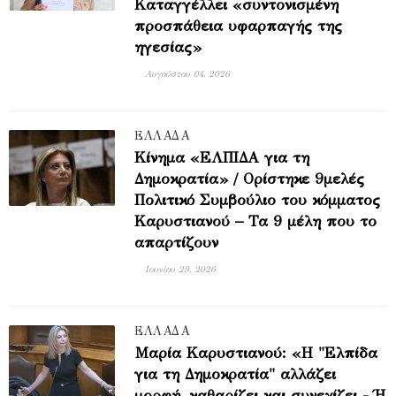
Καταγγέλλει «συντονισμένη
προσπάθεια υφαρπαγής της
ηγεσίας»
Αυγούστου 04, 2026
ΕΛΛΑΔΑ
Κίνημα «ΕΛΠΙΔΑ για τη
Δημοκρατία» / Ορίστηκε 9μελές
Πολιτικό Συμβούλιο του κόμματος
Καρυστιανού – Τα 9 μέλη που το
απαρτίζουν
Ιουνίου 29, 2026
ΕΛΛΑΔΑ
Μαρία Καρυστιανού: «Η "Ελπίδα
για τη Δημοκρατία" αλλάζει
μορφή, καθαρίζει και συνεχίζει - Ή