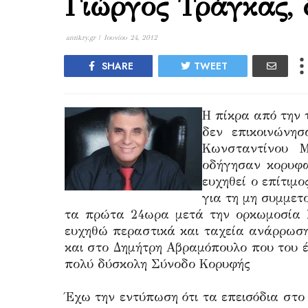
Γιώργος Τράγκας, δ
antikry.gr |
Ιουνίου 24, 2012
SHARE
TWEET
Η πίκρα από την 
δεν επικοινώνη
Κωνσταντίνου Μ
οδήγησαν κορυφα
ευχηθεί ο επίτιμ
για τη μη συμμετ
τα πρώτα 24ωρα μετά την ορκωμοσία 
ευχηθώ περαστικά και ταχεία ανάρρωσ
και στο Δημήτρη Αβραμόπουλο που του 
πολύ δύσκολη Σύνοδο Κορυφής
Έχω την εντύπωση ότι τα επεισόδια στ