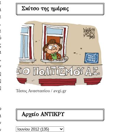
α
Σκίτσο της ημέρας
ι
α
.
α
ύ
ς
ι
,
ν
η
η
η
Τάσος Αναστασίου / avgi.gr
υ
Αρχείο ΑΝΤΙΚΡΥ
ι
ν
ν