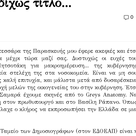
ίχως τίτλο...
0
τεσσάρα της Παρασκευής μου έφερε ακεφιές και έτσ
σα μέχρι τώρα μαζί σας. Δυστυχώς οι ευχές το
ητσοτάκη για μακροημέρευση...
της κυβέρνηση
ία στελέχη της στα νοσοκομεία. Είναι να μη σο
ος καλή επιτυχία, και μάλιστα μετά από δυσαρέσκει
οχή μελών της οικογενείας του στην κυβέρνηση. Έτσ
Σαμαρά έχουμε σκηνές από το Greys Anatomy. Ν
η στον πρωθυπουργό και στο Βασίλη Ράπανο. Όπω
έλαχε ο κλήρος να εκπροσωπήσει την Ελλάδα σε μι
ο Ταμείο των Δημοσιογράφων (στον ΕΔΟΕΑΠ) είναι 