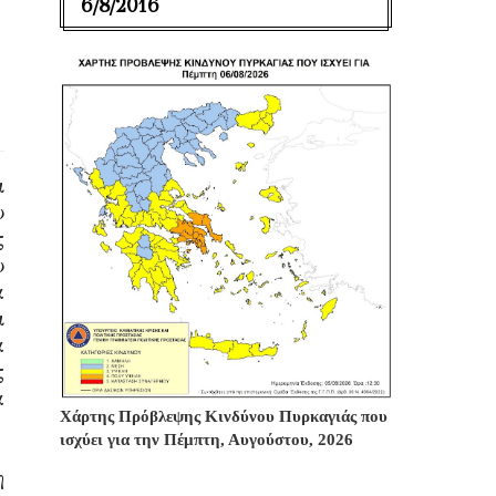
6/8/2016
ι
υ
ς
υ
α
ι
α
ς
α
Χάρτης Πρόβλεψης Κινδύνου Πυρκαγιάς που
ισχύει για την Πέμπτη, Αυγούστου, 2026
η