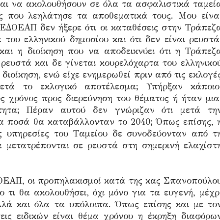
ται να ακολουθήσουν σε όλα τα ασφαλιστικά ταμεί
 που λεηλάτησε τα αποθεματικά τους. Μου είνα
 ΕΔΟΕΑΠ δεν ήξερε ότι οι καταθέσεις στην Τράπεζ
του ελληνικού δημοσίου και ότι δεν είναι ρευστά
αι η διοίκηση που να αποδεικνύει ότι η Τράπεζ
 ρευστά και δε γίνεται κουρελόχαρτα του ελληνικο
διοίκηση, ενώ είχε ενημερωθεί πριν από τις εκλογέ
ετά το εκλογικό αποτέλεσμα; Υπήρξαν κάποιο
ος χρόνος προς διερεύνηση του θέματος ή ήταν μια
ότητα; Πέραν αυτού δεν γνώριζαν ότι μετά τη
πα ποσά θα καταβάλλονταν το 2040; Όπως επίσης, 
ς υπηρεσίες του Tαμείου δε συνοδεύονταν από τ
 μετατρέπονται σε ρευστά στη σημερινή ελαχίστ
ΔΟΕΑΠ, οι προπηλακισμοί κατά της κας Σπανοπούλο
ο τι θα ακολουθήσει, όχι μόνο για τα ευγενή, μέχρ
λά και όλα τα υπόλοιπα. Όπως επίσης και με το
ις ειδικών είναι θέμα χρόνου η έκρηξη διαφόρω