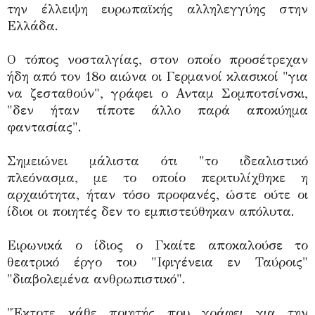
την έλλειψη ευρωπαϊκής αλληλεγγύης στην
Ελλάδα.
Ο τόπος νοσταλγίας, στον οποίο προσέτρεχαν
ήδη από τον 18ο αιώνα οι Γερμανοί κλασικοί "για
να ζεσταθούν", γράφει ο Ανταμ Σομποτσίνσκι,
"δεν ήταν τίποτε άλλο παρά αποκύημα
φαντασίας".
Σημειώνει μάλιστα ότι "το ιδεαλιστικό
πλεόνασμα, με το οποίο περιτυλίχθηκε η
αρχαιότητα, ήταν τόσο προφανές, ώστε ούτε οι
ίδιοι οι ποιητές δεν το εμπιστεύθηκαν απόλυτα.
Ειρωνικά ο ίδιος ο Γκαίτε αποκαλούσε το
θεατρικό έργο του "Ιφιγένεια εν Ταύροις"
"διαβολεμένα ανθρωπιστικό".
"Έκτοτε κάθε ποιητής που γράφει για την