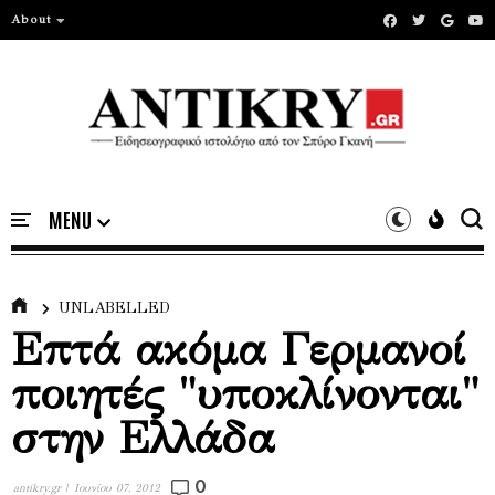
About
UNLABELLED
Επτά ακόμα Γερμανοί
ποιητές "υποκλίνονται"
στην Ελλάδα
0
antikry.gr |
Ιουνίου 07, 2012