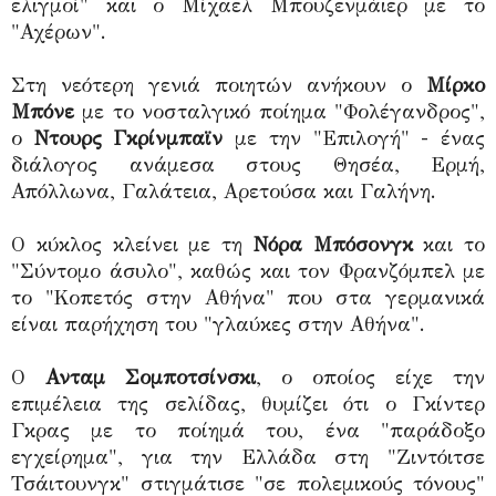
ελιγμοί" και ο Μίχαελ Μπουζενμάιερ με το
"Αχέρων".
Στη νεότερη γενιά ποιητών ανήκουν ο
Μίρκο
Μπόνε
με το νοσταλγικό ποίημα "Φολέγανδρος",
ο
Ντουρς Γκρίνμπαϊν
με την "Επιλογή" - ένας
διάλογος ανάμεσα στους Θησέα, Ερμή,
Απόλλωνα, Γαλάτεια, Αρετούσα και Γαλήνη.
Ο κύκλος κλείνει με τη
Νόρα Μπόσονγκ
και το
"Σύντομο άσυλο", καθώς και τον Φρανζόμπελ με
το "Κοπετός στην Αθήνα" που στα γερμανικά
είναι παρήχηση του "γλαύκες στην Αθήνα".
Ο
Ανταμ Σομποτσίνσκι
, ο οποίος είχε την
επιμέλεια της σελίδας, θυμίζει ότι ο Γκίντερ
Γκρας με το ποίημά του, ένα "παράδοξο
εγχείρημα", για την Ελλάδα στη "Ζιντόιτσε
Τσάιτουνγκ" στιγμάτισε "σε πολεμικούς τόνους"