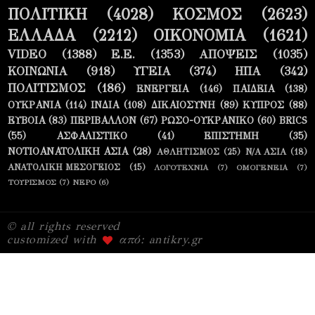
ΠΟΛΙΤΙΚΗ
(4028)
ΚΟΣΜΟΣ
(2623)
ΕΛΛΑΔΑ
(2212)
ΟΙΚΟΝΟΜΙΑ
(1621)
VIDEO
(1388)
Ε.Ε.
(1353)
ΑΠΟΨΕΙΣ
(1035)
ΚΟΙΝΩΝΙΑ
(918)
ΥΓΕΙΑ
(374)
ΗΠΑ
(342)
ΠΟΛΙΤΙΣΜΟΣ
(186)
ΕΝΕΡΓΕΙΑ
(146)
ΠΑΙΔΕΙΑ
(138)
ΟΥΚΡΑΝΙΑ
(114)
ΙΝΔΙΑ
(108)
ΔΙΚΑΙΟΣΥΝΗ
(89)
ΚΥΠΡΟΣ
(88)
ΕΥΒΟΙΑ
(83)
ΠΕΡΙΒΑΛΛΟΝ
(67)
ΡΩΣΟ-ΟΥΚΡΑΝΙΚΟ
(60)
BRICS
(55)
ΑΣΦΑΛΙΣΤΙΚΟ
(41)
ΕΠΙΣΤΗΜΗ
(35)
ΝΟΤΙΟΑΝΑΤΟΛΙΚΗ ΑΣΙΑ
(28)
ΑΘΛΗΤΙΣΜΟΣ
(25)
Ν/Α ΑΣΙΑ
(18)
ΑΝΑΤΟΛΙΚΗ ΜΕΣΟΓΕΙΟΣ
(15)
ΛΟΓΟΤΕΧΝΙΑ
(7)
ΟΜΟΓΕΝΕΙΑ
(7)
ΤΟΥΡΙΣΜΟΣ
(7)
ΝΕΡΟ
(6)
© all rights reserved
customized with
από: antikry.gr