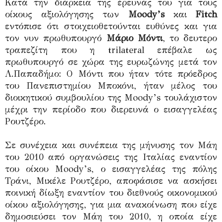
Κατά την διάρκεια της έρευνάς του για τους
οίκους αξιολόγησης των
Moody’s
και
Fitch
εντόπισε ότι στοιχειοθετούνται ευθύνες και για
τον νυν πρωθυπουργό
Μάριο Μόντι
, το δευτερο
τραπεζίτη που η trilateral επέβαλε ως
πρωθυπουργό σε χώρα της ευρωζώνης μετά τον
Λ.Παπαδήμο: Ο Μόντι που ήταν τότε πρόεδρος
του Πανεπιστημίου Μποκόνι, ήταν μέλος του
διοικητικού συμβουλίου της Moody’s τουλάχιστον
μέχρι την περίοδο που διερευνά ο εισαγγελέας
Ρουτζέρο.
Σε συνέχεια και συνέπεια της μήνυσης τον Μάη
του 2010 από οργανώσεις της Ιταλίας εναντίον
του οίκου Moody’s, ο εισαγγελέας της πόλης
Τράνι, Μικέλε Ρουτζέρο, αποφάσισε να ασκήσει
ποινική δίωξη εναντίον του διεθνούς οικονομικού
οίκου αξιολόγησης, για μια ανακοίνωση που είχε
δημοσιεύσει τον Μάη του 2010, η οποία είχε