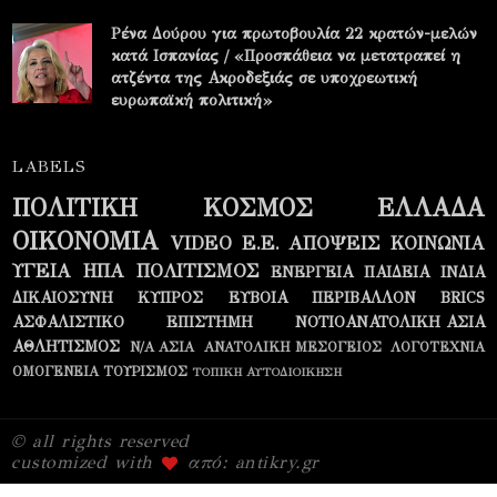
Ρένα Δούρου για πρωτοβουλία 22 κρατών-μελών
κατά Ισπανίας / «Προσπάθεια να μετατραπεί η
ατζέντα της Ακροδεξιάς σε υποχρεωτική
ευρωπαϊκή πολιτική»
LABELS
ΠΟΛΙΤΙΚΗ
ΚΟΣΜΟΣ
ΕΛΛΑΔΑ
ΟΙΚΟΝΟΜΙΑ
VIDEO
Ε.Ε.
ΑΠΟΨΕΙΣ
ΚΟΙΝΩΝΙΑ
ΥΓΕΙΑ
ΗΠΑ
ΠΟΛΙΤΙΣΜΟΣ
ΕΝΕΡΓΕΙΑ
ΠΑΙΔΕΙΑ
ΙΝΔΙΑ
ΔΙΚΑΙΟΣΥΝΗ
ΚΥΠΡΟΣ
ΕΥΒΟΙΑ
ΠΕΡΙΒΑΛΛΟΝ
BRICS
ΑΣΦΑΛΙΣΤΙΚΟ
ΕΠΙΣΤΗΜΗ
ΝΟΤΙΟΑΝΑΤΟΛΙΚΗ ΑΣΙΑ
ΑΘΛΗΤΙΣΜΟΣ
Ν/Α ΑΣΙΑ
ΑΝΑΤΟΛΙΚΗ ΜΕΣΟΓΕΙΟΣ
ΛΟΓΟΤΕΧΝΙΑ
ΟΜΟΓΕΝΕΙΑ
ΤΟΥΡΙΣΜΟΣ
ΤΟΠΙΚΗ ΑΥΤΟΔΙΟΙΚΗΣΗ
© all rights reserved
customized with
από: antikry.gr