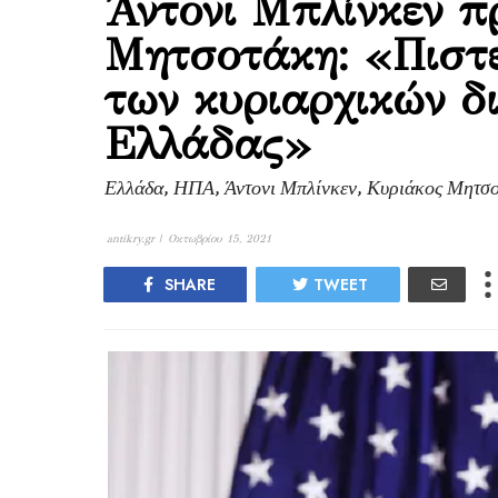
Άντονι Μπλίνκεν π
Μητσοτάκη: «Πιστ
των κυριαρχικών δ
Ελλάδας»
Ελλάδα, ΗΠΑ, Άντονι Μπλίνκεν, Κυριάκος Μητσο
antikry.gr |
Οκτωβρίου 15, 2021
SHARE
TWEET