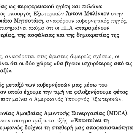
δας ως περιφερειακού ηγέτη και πυλώνα
νός υπουργός Εξωτερικών
Άντονι Μπλίνκεν
στην
ριάκο Μητσοτάκη
, αναφέρουν κυβερνητικές πηγές,
πισημαίνει ακόμα ότι οι ΗΠΑ
«παραμένουν
ερίας, της ασφάλειας και της δημοκρατίας της
, αναφέρεται στις άριστες διμερείς σχέσεις, οι
νει ότι οι δύο χώρες «θα βγουν ισχυρότερες από τις
αζί»
.
ύς μεταξύ των κυβερνήσεών μας μέσω του
ον οποίο έχουμε την τιμή να φιλοξενήσουμε φέτος
επισημαίνει ο Αμερικανός Υπουργός Εξωτερικών.
νίας Αμοιβαίας Αμυντικής Συνεργασίας (MDCA)
,
ίνκεν υπογραμμίζει τα εξής:
«Επεκτείνει τη
ι εμφανώς δείχνει τη σταθερή μας αποφασιστικότητα