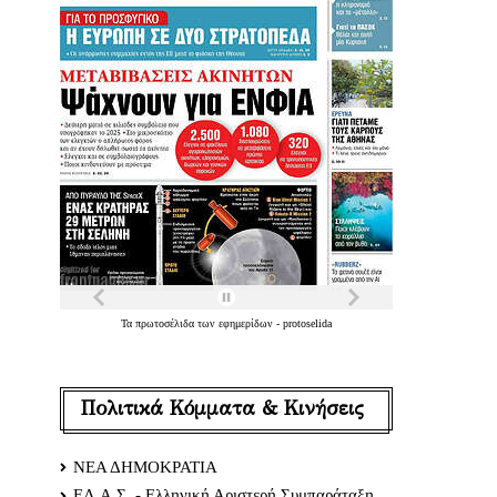
Τα
πρωτοσέλιδα
των
εφημερίδων
-
protoselida
Πολιτικά Κόμματα & Κινήσεις
ΝΕΑ ΔΗΜΟΚΡΑΤΙΑ
ΕΛ.Α.Σ. - Ελληνική Αριστερή Συμπαράταξη