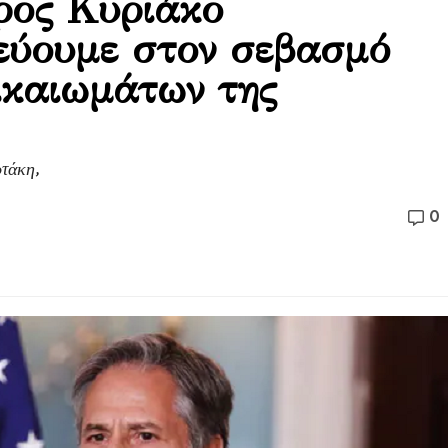
ρος Κυριάκο
εύουμε στον σεβασμό
ικαιωμάτων της
τάκη,
0