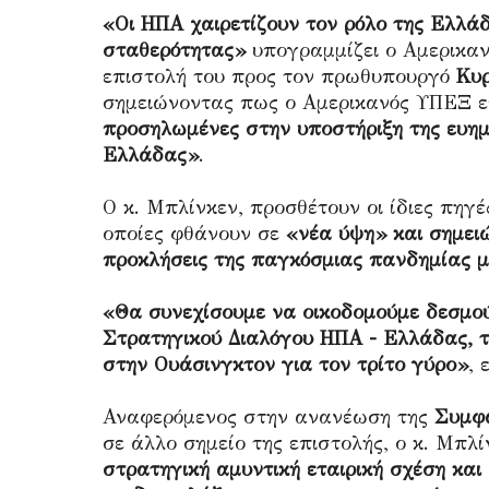
«Οι ΗΠΑ χαιρετίζουν τον ρόλο της Ελλά
σταθερότητας»
υπογραμμίζει ο Αμερικα
επιστολή του προς τον πρωθυπουργό
Κυ
σημειώνοντας πως ο Αμερικανός ΥΠΕΞ ε
προσηλωμένες στην υποστήριξη της ευημ
Ελλάδας»
.
Ο κ. Μπλίνκεν, προσθέτουν οι ίδιες πηγές
οποίες φθάνουν σε
«νέα ύψη» και σημειώ
προκλήσεις της παγκόσμιας πανδημίας μ
«Θα συνεχίσουμε να οικοδομούμε δεσμο
Στρατηγικού Διαλόγου ΗΠΑ - Ελλάδας, τ
στην Ουάσινγκτον για τον τρίτο γύρο»
, 
Αναφερόμενος στην ανανέωση της
Συμφω
σε άλλο σημείο της επιστολής, ο κ. Μπλ
στρατηγική αμυντική εταιρική σχέση κα