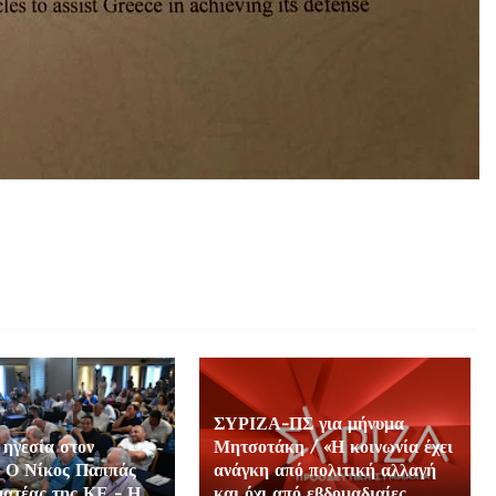
ΣΥΡΙΖΑ-ΠΣ για μήνυμα
 ηγεσία στον
Μητσοτάκη / «Η κοινωνία έχει
 Ο Νίκος Παππάς
ανάγκη από πολιτική αλλαγή
ματέας της ΚΕ - Η
και όχι από εβδομαδιαίες