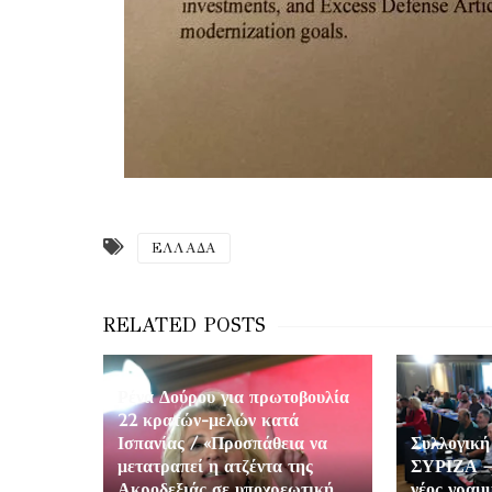
ΕΛΛΑΔΑ
Ρένα Δούρου για πρωτοβουλία
22 κρατών-μελών κατά
Ισπανίας / «Προσπάθεια να
Συλλογική
μετατραπεί η ατζέντα της
ΣΥΡΙΖΑ –
Ακροδεξιάς σε υποχρεωτική
νέος γραμ