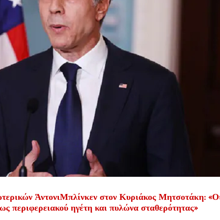
ωτερικών ΆντονιΜπλίνκεν στον Κυριάκος Μητσοτάκη: «Ο
 ως περιφερειακού ηγέτη και πυλώνα σταθερότητας»