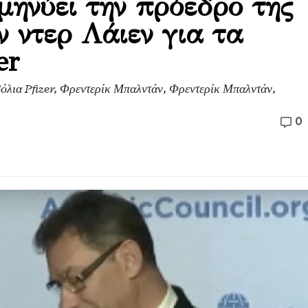
μηνύει την πρόεδρο της
 ντερ Λάιεν για τα
er
όλια Pfizer, Φρεντερίκ Μπαλντάν, Φρεντερίκ Μπαλντάν,
0