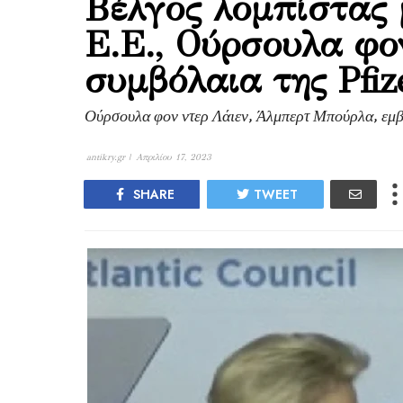
Βέλγος λομπίστας 
Ε.Ε., Ούρσουλα φον
συμβόλαια της Pfiz
Ούρσουλα φον ντερ Λάιεν, Άλμπερτ Μπούρλα, εμβ
antikry.gr |
Απριλίου 17, 2023
SHARE
TWEET