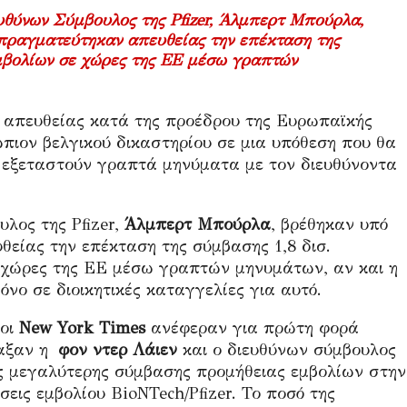
υθύνων Σύμβουλος της Pfizer,
Άλμπερτ Μπούρλα
,
απραγματεύτηκαν απευθείας την επέκταση της
εμβολίων σε χώρες της ΕΕ μέσω γραπτών
 απευθείας κατά της προέδρου της Ευρωπαϊκής
πιον βελγικού δικαστηρίου σε μια υπόθεση που θα
α εξεταστούν γραπτά μηνύματα με τον διευθύνοντα
λος της Pfizer,
Άλμπερτ Μπούρλα
, βρέθηκαν υπό
θείας την επέκταση της σύμβασης 1,8 δισ.
σε χώρες της ΕΕ μέσω γραπτών μηνυμάτων, αν και η
όνο σε διοικητικές καταγγελίες για αυτό.
 οι
New York Times
ανέφεραν για πρώτη φορά
αξαν η
φον ντερ Λάιεν
και ο διευθύνων σύμβουλος
ης μεγαλύτερης σύμβασης προμήθειας εμβολίων στην
εις εμβολίου BioNTech/Pfizer. Το ποσό της