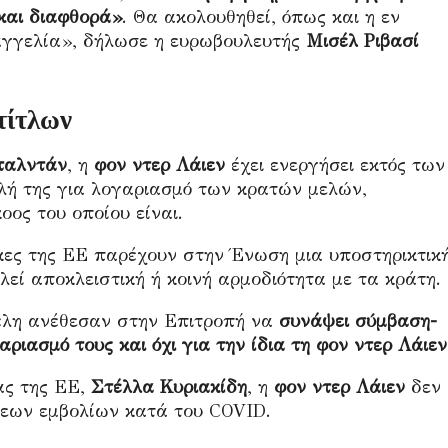
και διαφθορά»
. Θα ακολουθηθεί, όπως και η εν
αγγελία», δήλωσε η ευρωβουλευτής
Μισέλ Ριβασί
τίτλων
παλντάν
, η
φον ντερ Λάιεν
έχει ενεργήσει εκτός των
ολή της για λογαριασμό των κρατών μελών,
ος του οποίου είναι.
κες της ΕΕ παρέχουν στην Ένωση μια υποστηρικτικ
λεί αποκλειστική ή κοινή αρμοδιότητα με τα κράτη.
μέλη ανέθεσαν στην Επιτροπή να
συνάψει σύμβαση-
ριασμό τους και όχι για την ίδια τη
φον ντερ Λάιεν
ας της ΕΕ,
Στέλλα Κυριακίδη
, η
φον ντερ Λάιεν
δεν
εων εμβολίων κατά του COVID.