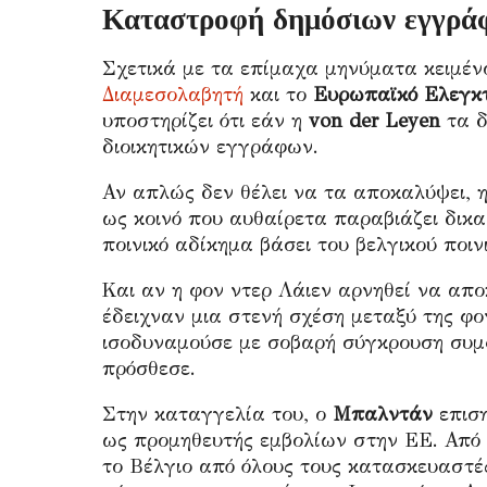
Καταστροφή δημόσιων εγγρά
Σχετικά με τα επίμαχα μηνύματα κειμέν
Διαμεσολαβητή
και το
Ευρωπαϊκό Ελεγκτ
υποστηρίζει ότι εάν η
von der Leyen
τα δ
διοικητικών εγγράφων.
Αν απλώς δεν θέλει να τα αποκαλύψει, η
ως κοινό που αυθαίρετα παραβιάζει δικ
ποινικό αδίκημα βάσει του βελγικού ποιν
Και αν η φον ντερ Λάιεν αρνηθεί να απο
έδειχναν μια στενή σχέση μεταξύ της φο
ισοδυναμούσε με σοβαρή σύγκρουση συμ
πρόσθεσε.
Στην καταγγελία του, ο
Μπαλντάν
επιση
ως προμηθευτής εμβολίων στην ΕΕ. Από 
το Βέλγιο από όλους τους κατασκευαστές 