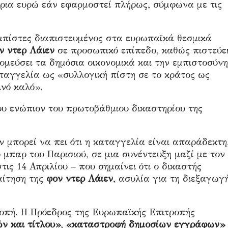
ρια ευρώ εάν εφαρμοστεί πλήρως, σύμφωνα με τις
ομπίστες διαπιστευμένος στα ευρωπαϊκά θεσμικά
ν ντερ Λάιεν
σε προσωπικό επίπεδο, καθώς πιστεύε
ομεύσει τα δημόσια οικονομικά και την εμπιστοσύνη
αταγγελία ως «συλλογική πίστη σε το κράτος ως
ινό καλό».
υ ενώπιον του πρωτοβάθμιου δικαστηρίου της
ν μπορεί να πει ότι η καταγγελία είναι απαράδεκτη
ο μπαρ του Παρισιού, σε μια
συνέντευξη
μαζί με τον
στις 14 Απριλίου – που σημαίνει ότι ο δικαστής
αίτηση της
φον ντερ Λάιεν
, ασυλία για τη διεξαγωγ
οπή. Η
Πρόεδρος της Ευρωπαϊκής Επιτροπής
ών και τίτλου»
,
«καταστροφή δημοσίων εγγράφων»