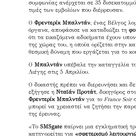
συμφωνίας ανέρχεται σε 35 δισεκατομμύ
τιμές των εμβολίων που διέρρευσαν.
Ο
Φρεντερίκ Μπαλντάν
, ένας Βέλγος λ
όργανα, αποφάσισε να καταδιώξει τη
φο
ότι τα εικαζόμενα αδικήματα έχουν υπον
της χώρας του, η οποία ορίζεται στην κ
θεσμική δύναμη που εργάζεται για το κο
Ο
Μπαλντάν
υπέβαλε την καταγγελία το
Λιέγης στις 5 Απριλίου.
Ο δικαστής πρέπει να διερευνήσει και δε
εξήγησε η
Νταϊάν Προτάτ
, δικηγόρος στ
Φρεντερίκ Μπαλντάν
για
το France Soir
μπορεί να χρειαστεί να ζητήσει την παρ
της έρευνας.
«Το
SMSgate
παίρνει μια εγκληματική τρ
κατηγορείται για
«σφετερισμό λειτουργι