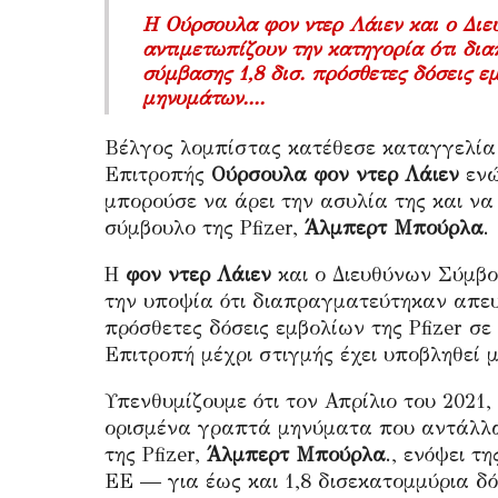
Η
Ούρσουλα
φον ντερ Λάιεν
και ο Διε
αντιμετωπίζουν την κατηγορία ότι δι
σύμβασης 1,8 δισ. πρόσθετες δόσεις 
μηνυμάτων....
Βέλγος λομπίστας κατέθεσε καταγγελία
Επιτροπής
Ούρσουλα φον ντερ Λάιεν
ενώ
μπορούσε να άρει την ασυλία της και ν
σύμβουλο της Pfizer,
Άλμπερτ Μπούρλα
.
Η
φον ντερ Λάιεν
και ο Διευθύνων Σύμβου
την υποψία ότι διαπραγματεύτηκαν απευ
πρόσθετες δόσεις εμβολίων της Pfizer 
Επιτροπή μέχρι στιγμής έχει υποβληθεί μ
Υπενθυμίζουμε ότι τον Απρίλιο του 2021,
ορισμένα γραπτά μηνύματα που αντάλλ
της Pfizer,
Άλμπερτ Μπούρλα
.
, ενόψει τ
ΕΕ — για έως και 1,8 δισεκατομμύρια δόσ