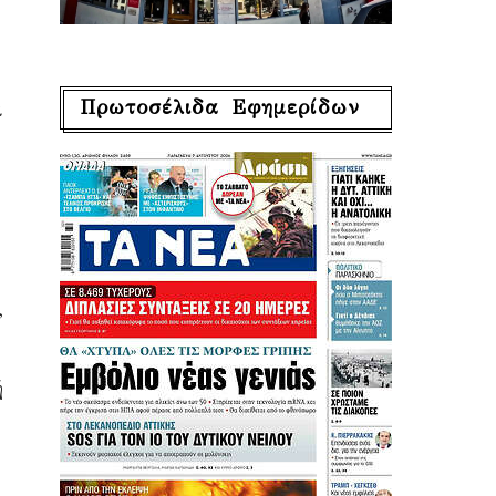
Πρωτοσέλιδα Εφημερίδων
ι
,
ή