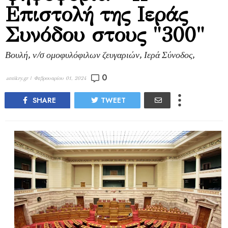
Επιστολή της Ιεράς
Συνόδου στους "300"
Βουλή, ν/σ ομοφυλόφιλων ζευγαριών, Ιερά Σύνοδος,
0
antikry.gr |
Φεβρουαρίου 01, 2024
SHARE
TWEET