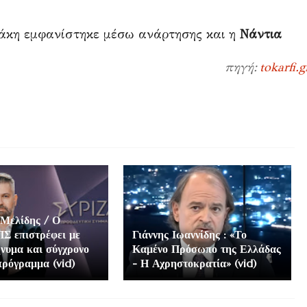
λάκη εμφανίστηκε μέσω ανάρτησης και η
Νάντια
πηγή:
tokarfi.g
Μελίδης / Ο
Σ επιστρέφει με
Γιάννης Ιωαννίδης : «Το
νυμα και σύγχρονο
Καμένο Πρόσωπο της Ελλάδας
πρόγραμμα (vid)
- Η Αχρηστοκρατία» (vid)