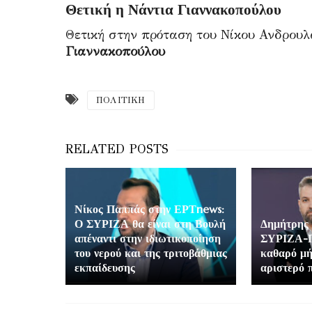
Θετική η Νάντια Γιαννακοπούλου
Θετική στην πρόταση του Νίκου Ανδρου
Γιαννακοπούλου
ΠΟΛΙΤΙΚΗ
Νίκος Παππάς στην ΕΡΤnews:
Ο ΣΥΡΙΖΑ θα είναι στη Βουλή
Δημήτρης 
απέναντι στην ιδιωτικοποίηση
ΣΥΡΙΖΑ-Π
του νερού και της τριτοβάθμιας
καθαρό μή
εκπαίδευσης
αριστερό 