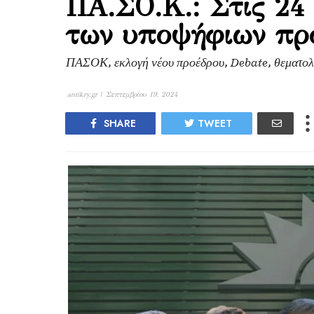
ΠΑ.ΣΟ.Κ.: Στις 24
των υποψήφιων π
ΠΑΣΟΚ, εκλογή νέου προέδρου, Debate, θεματολο
antikry.gr |
Σεπτεμβρίου 19, 2024
SHARE
TWEET