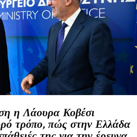
αση η Λάουρα Κοβέσι
υρό τρόπο, πώς στην Ελλάδα
σπάθειές της για την έρευνα