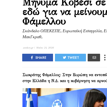
Μήνυμα Κοβέσι σε
εδώ για να μείνου
Φάμελλου
Σκάνδαλο ΟΠΕΚΕΠΕ, Ευρωπαϊκή Εισαγγελία, Επ
ΜακΓκραθ,
antikry.gr |
Μαΐου 24, 2026
SHARE
TWEET
Σωκράτης Φάμελλος: Στην Ευρώπη να εντοπί
στην Ελλάδα η Ν.Δ. και η κυβέρνηση να αρνο