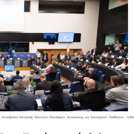
Συνεδρίαση Επιτροπής Πολιτικών Ελευθεριών, Δικαιοσύνης και Εσωτερικών Υποθέσεων - LIBE