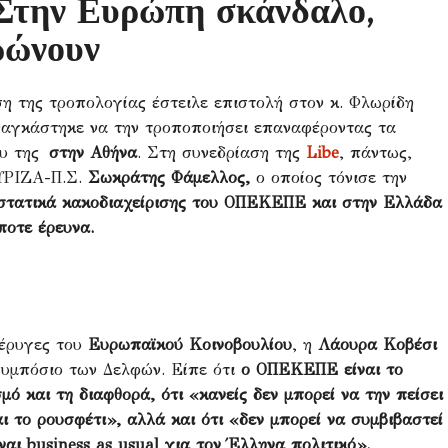
Στην Ευρώπη σκάνδαλο,
ωώνουν
ση της τροπολογίας έστειλε επιστολή στον κ. Φλωρίδη
αναγκάστηκε να την τροποποιήσει επαναφέροντας τα
ου της
στην Αθήνα
. Στη συνεδρίαση της
Libe
, πάντως,
ΣΥΡΙΖΑ-Π.Σ.
Σωκράτης Φάμελλος,
ο οποίος τόνισε την
ιστατικά κακοδιαχείρισης του ΟΠΕΚΕΠΕ και στην Ελλάδα
ποτε έρευνα.
τέρυγες του
Ευρωπαϊκού Κοινοβουλίου
, η
Λάουρα Κοβέσι
συμπόσιο των Δελφών. Είπε ότι
ο ΟΠΕΚΕΠΕ είναι το
μό και τη διαφθορά, ότι «κανείς δεν μπορεί να την πείσει
αι το ρουσφέτι», αλλά και ότι «δεν μπορεί να συμβιβαστεί
ίναι
business
as
usual
για τον Έλληνα πολιτικό».