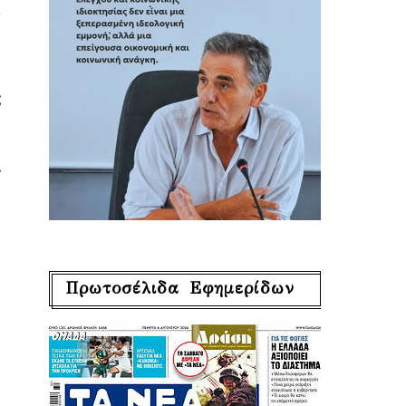
ν
ς
,
Πρωτοσέλιδα Εφημερίδων