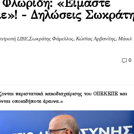
 Φλωρίδη: «Είμαστε
με»! - Δηλώσεις Σωκράτ
ιτροπή LIBE,Σωκράτης Φάμελλος, Κώστας Αρβανίτης, Μάικλ
0
ζονται περιστατικά κακοδιαχείρισης του ΟΠΕΚΕΠΕ και
ύνται οποιαδήποτε έρευνα.»