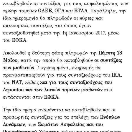
καταβληθούν οι συντάξεις για τους ασφαλισμένους των
πρώην ταμείων
ΟΑΕΕ
,
ΟΓΑ
και
ΕΤΑΑ
. Παράλληλα, την
ίδια ημερομηνία θα πληρωθούν οι κύριες και
επικουρικές συντάξεις για όσους έχουν
συνταξιοδοτηθεί μετά την 1η Ιανουαρίου 2017, μέσω
του
ΕΦΚΑ
.
Ακολουθεί η δεύτερη φάση πληρωμών την
Πέμπτη 28
Μαΐου
, κατά την οποία θα καταβληθούν
οι συντάξεις
των μισθωτών
. Συγκεκριμένα, πληρωμές θα
πραγματοποιηθούν για τους συνταξιούχους του
ΙΚΑ
,
του
ΝΑΤ
, καθώς
και για τους συνταξιούχους του
Δημοσίου και των λοιπών ταμείων μισθωτών
που
εντάσσονται στον
ΕΦΚΑ
.
Την ίδια ημέρα αναμένεται να καταβληθούν και οι
προσωρινές συντάξεις για τα στελέχη των
Ενόπλων
Δυνάμεων
, των
Σωμάτων Ασφαλείας και του
Πυροσβεστικού Σώματος
, σύμφωνα με την ισχύουσα