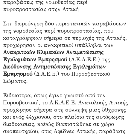
παραβάσεις της νομοθεσίας περί
πυροπροστασίας στην Αττική
Στη διερεύνηση δύο περιστατικών παραβάσεων
της νομοθεσίας περί πυροπροστασίας, που
καταγράφηκαν σήμερα σε περιοχές της Αττικής,
προχώρησαν οι ανακριτικοί υπάλληλοι των
Ανακριτικών Κλιμακίων Αντιμετώπισης
Εγκλημάτων Εμπρησμού
(Α.Κ.Α.Ε.Ε.) της
Διεύθυνσης Αντιμετώπισης Εγκλημάτων
Εμπρησμού
(Δ.Α.Ε.Ε.) του Πυροσβεστικού
Σώματος.
Ειδικότερα, όπως έγινε γνωστό από την
Πυροσβεστική, το Α.Κ.Α.Ε.Ε. Ανατολικής Αττικής
προχώρησε σήμερα στη σύλληψη μιας 59χρονης
και ενός 44χρονου, στο πλαίσιο της αυτόφωρης
διαδικασίας, καθώς διαπιστώθηκε σε χώρο
σκοπευτηρίου, στις Αφίδνες Αττικής, παράβαση