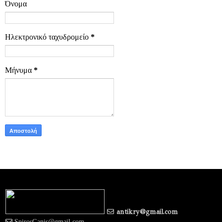
Όνομα
Ηλεκτρονικό ταχυδρομείο
*
Μήνυμα
*
antikry@gmail.com
SpirosGanis@gmail.com