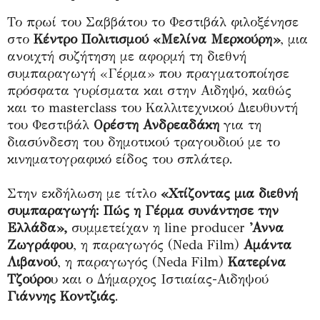
Το πρωί του Σαββάτου το Φεστιβάλ φιλοξένησε
στο
Κέντρο Πολιτισμού «Μελίνα Μερκούρη»
, μια
ανοιχτή συζήτηση με αφορμή τη διεθνή
συμπαραγωγή «Γέρμα» που πραγματοποίησε
πρόσφατα γυρίσματα και στην Αιδηψό, καθώς
και το masterclass του Καλλιτεχνικού Διευθυντή
του Φεστιβάλ
Ορέστη Ανδρεαδάκη
για τη
διασύνδεση του δημοτικού τραγουδιού με το
κινηματογραφικό είδος του σπλάτερ.
Στην εκδήλωση με τίτλο
«Χτίζοντας μια διεθνή
συμπαραγωγή: Πώς η Γέρμα συνάντησε την
Ελλάδα»,
συμμετείχαν η line producer
'Αννα
Ζωγράφου
, η παραγωγός (Neda Film)
Αμάντα
Λιβανού
, η παραγωγός (Neda Film)
Κατερίνα
Τζούρο
υ και ο Δήμαρχος Ιστιαίας-Αιδηψού
Γιάννης Κοντζιάς
.