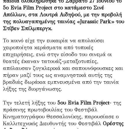
παιδιά ολοκληρώθηκε το Σάββατο 27 Ιουνίου το
5ο Evia Film Project στο κατάμεστο Σινέ
Απόλλων, στα Λουτρά Αιδηψού, με την προβολή
της πολυαγαπημένης ταινίας «Jurassic Park» του
Στίβεν Σπίλμπεργκ.
Το κοινό είχε την ευκαιρία να απολαύσει
χειροποίητα κεράσματα από τοπικές
επιχειρήσεις, ενώ στην είσοδο του σινεμά οι
θεατές έκαναν τατουάζ-μεταξοτυπίες,
απόλαυσαν ζογκλερικά και σαπουνόφουσκες και
πήραν μαζί τους ως αναμνηστικά αυτής της
βραδιάς δωράκια εμπνευσμένα από την ταινία
λήξης της διοργάνωσης.
Την τελετή λήξης του
5ου Evia Film Project
- της
πράσινης πρωτοβουλίας του Φεστιβάλ
Κινηματογράφου Θεσσαλονίκης, παρουσίασε ο
Καλλιτεχνικός Διευθυντής του Φεστιβάλ
Ορέστης