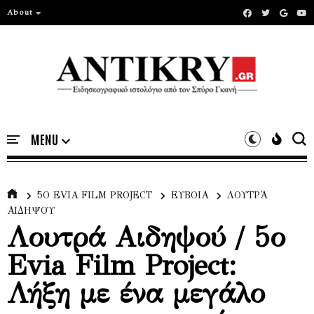
About
5Ο EVIA FILM PROJECT
ΕΥΒΟΙΑ
ΛΟΥΤΡΆ
ΑΙΔΗΨΟΎ
Λουτρά Αιδηψού / 5ο
Evia Film Project:
Λήξη με ένα μεγάλο