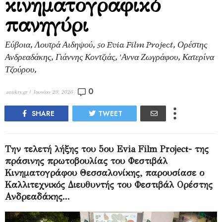
κινηματογραφικό
πανηγύρι
Εύβοια, Λουτρά Αιδηψού, 5ο Evia Film Project, Ορέστης
Ανδρεαδάκης, Γιάννης Κοντζιάς, 'Αννα Ζωγράφου, Κατερίνα
Τζούρου,
0
antikry.gr |
Ιουνίου 29, 2026
SHARE
TWEET
Την τελετή λήξης του 5ου Evia Film Project- της
πράσινης πρωτοβουλίας του Φεστιβάλ
Κινηματογράφου Θεσσαλονίκης, παρουσίασε ο
Καλλιτεχνικός Διευθυντής του Φεστιβάλ Ορέστης
Ανδρεαδάκης...