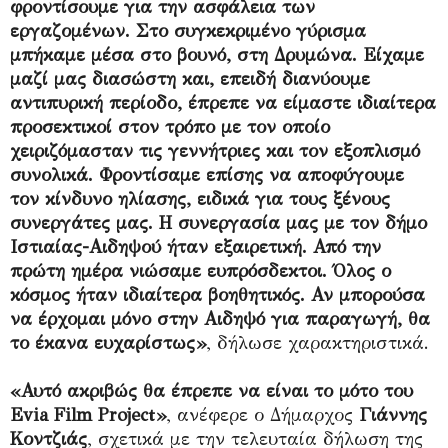
φροντίσουμε για την ασφάλεια των
εργαζομένων. Στο συγκεκριμένο γύρισμα
μπήκαμε μέσα στο βουνό, στη Δρυμώνα. Είχαμε
μαζί μας διασώστη και, επειδή διανύουμε
αντιπυρική περίοδο, έπρεπε να είμαστε ιδιαίτερα
προσεκτικοί στον τρόπο με τον οποίο
χειριζόμασταν τις γεννήτριες και τον εξοπλισμό
συνολικά. Φροντίσαμε επίσης να αποφύγουμε
τον κίνδυνο ηλίασης, ειδικά για τους ξένους
συνεργάτες μας. Η συνεργασία μας με τον δήμο
Ιστιαίας-Αιδηψού ήταν εξαιρετική. Από την
πρώτη ημέρα νιώσαμε ευπρόσδεκτοι. Όλος ο
κόσμος ήταν ιδιαίτερα βοηθητικός. Αν μπορούσα
να έρχομαι μόνο στην Αιδηψό για παραγωγή, θα
το έκανα ευχαρίστως»
, δήλωσε χαρακτηριστικά.
«Αυτό ακριβώς θα έπρεπε να είναι το μότο του
Evia Film Project»
, ανέφερε ο Δήμαρχος
Γιάννης
Κοντζιάς
, σχετικά με την τελευταία δήλωση της