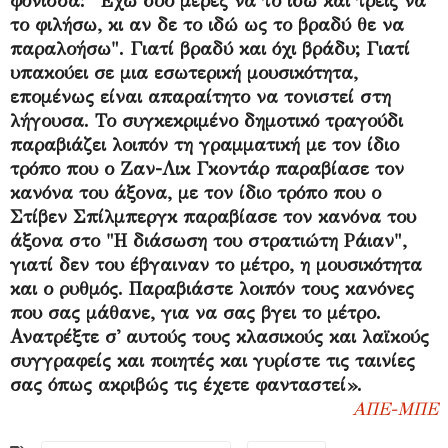
φόνισσα: "Έχω δυο μέρες να το ιδώ και τρεις να
το φιλήσω, κι αν δε το ιδώ ως το βραδύ θε να
παραλοήσω". Γιατί βραδύ και όχι βράδυ; Γιατί
υπακούει σε μια εσωτερική μουσικότητα,
επομένως είναι απαραίτητο να τονιστεί στη
λήγουσα. Το συγκεκριμένο δημοτικό τραγούδι
παραβιάζει λοιπόν τη γραμματική με τον ίδιο
τρόπο που ο Ζαν-Λικ Γκοντάρ παραβίασε τον
κανόνα του άξονα, με τον ίδιο τρόπο που ο
Στίβεν Σπίλμπεργκ παραβίασε τον κανόνα του
άξονα στο "Η διάσωση του στρατιώτη Ράιαν",
γιατί δεν του έβγαιναν το μέτρο, η μουσικότητα
και ο ρυθμός. Παραβιάστε λοιπόν τους κανόνες
που σας μάθανε, για να σας βγει το μέτρο.
Ανατρέξτε σ' αυτούς τους κλασικούς και λαϊκούς
συγγραφείς και ποιητές και γυρίστε τις ταινίες
σας όπως ακριβώς τις έχετε φανταστεί».
ΑΠΕ-ΜΠΕ