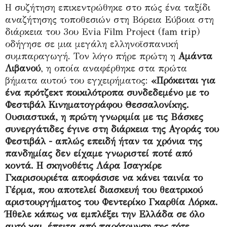
Η συζήτηση επικεντρώθηκε στο πώς ένα ταξίδι
αναζήτησης τοποθεσιών στη Βόρεια Εύβοια στη
διάρκεια του 3ου Evia Film Project (fam trip)
οδήγησε σε μια μεγάλη ελληνοϊσπανική
συμπαραγωγή. Τον λόγο πήρε πρώτη η
Αμάντα
Λιβανού
, η οποία αναφέρθηκε στα πρώτα
βήματα αυτού του εγχειρήματος:
«Πρόκειται για
ένα πρότζεκτ ποικιλότροπα συνδεδεμένο με το
Φεστιβάλ Κινηματογράφου Θεσσαλονίκης.
Ουσιαστικά, η πρώτη γνωριμία με τις Βάσκες
συνεργάτιδες έγινε στη διάρκεια της Αγοράς του
Φεστιβάλ - απλώς επειδή ήταν τα χρόνια της
πανδημίας δεν είχαμε γνωριστεί ποτέ από
κοντά. Η σκηνοθέτις Λάρα Ισαγκίρε
Γκαρισουριέτα αποφάσισε να κάνει ταινία το
Γέρμα, που αποτελεί διασκευή του θεατρικού
αριστουργήματος του Φεντερίκο Γκαρθία Λόρκα.
Ήθελε κάπως να εμπλέξει την Ελλάδα σε όλο
αυτό και, έπειτα από παρότρυνση της τότε