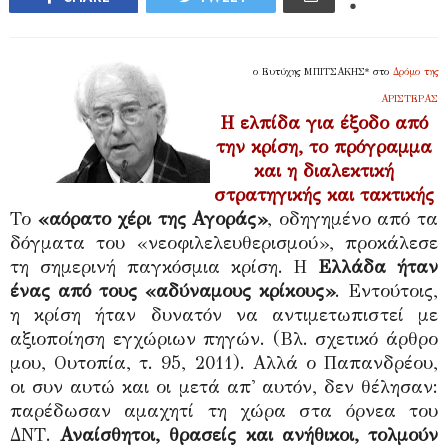
ο Ευτύχης ΜΠΙΤΣΑΚΗΣ* στο
Δρόμο της
ΑΡΙΣΤΕΡΑΣ
Η ελπίδα για έξοδο από
την κρίση, το πρόγραμμα
και η διαλεκτική
στρατηγικής και τακτικής
Το
«αόρατο χέρι της Αγοράς»
, οδηγημένο από τα
δόγματα του «νεοφιλελευθερισμού», προκάλεσε
τη σημερινή παγκόσμια κρίση. Η
Ελλάδα ήταν
ένας από τους «αδύναμους κρίκους»
.
Εντούτοις,
η κρίση ήταν δυνατόν να αντιμετωπιστεί με
αξιοποίηση εγχώριων πηγών. (Βλ. σχετικό άρθρο
μου, Ουτοπία, τ. 95, 2011). Αλλά ο Παπανδρέου,
οι συν αυτώ και οι μετά απ' αυτόν, δεν θέλησαν:
παρέδωσαν αμαχητί τη χώρα στα όρνεα του
ΔΝΤ.
Αναίσθητοι, θρασείς και ανήθικοι, τολμούν