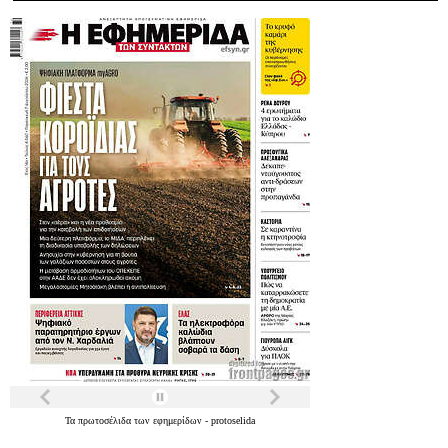
Τα
πρωτοσέλιδα
των
εφημερίδων
-
protoselida