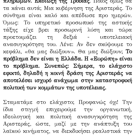
πληρωμών. Εκδίωξη της Τρόικας
. Ποιος όμως θα
τα κάνει αυτά; Μια κυβέρνηση της Αριστεράς. Το
σύνθημα είναι καλό και απέδωσε προ ημερών.
Όμως: Το υπηρετικό προσωπικό της αστικής
τάξης είχε βρει προσωρινή λύση και τώρα
προετοιμάζει τη δεξιά - υποτελειακή
ανασυγκρότηση του. Λένε: Αν δεν σκύψουμε το
κεφάλι, «θα μας διώξουν». Θα μας διώξουν;
Το
πρόβλημα δεν είναι η Ελλάδα. Η «Ευρώπη» είναι
το πρόβλημα. Συνεπώς: Σήμερα, το ελάχιστο
εφικτό, δηλαδή η κοινή δράση της Αριστεράς να
αποτελέσει ισχυρό ανάχωμα στην καταστροφική
πολιτική των κομμάτων της υποτέλειας.
Σταματάμε στο ελάχιστο; Προφανώς όχι! Την
ίδια στιγμή επιχειρούμε την οργανωτική,
ιδεολογική και πολιτική ανασυγκρότηση της
Αριστεράς, ώστε, μαζί με την ανάπτυξη του
λαϊκού κινήματος, να διεκδικήσει ρεαλιστικά την