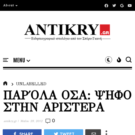
About
UNLABELLED
ΠΑΡ΄ΟΛΑ ΟΣΑ: ΨΗΦΟ
ΣΤΗΝ ΑΡΙΣΤΕΡΑ
0
antikry.gr |
Μαΐου 29, 2012
SHARE
TWEET