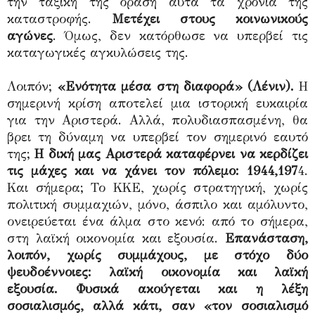
την ταξική της όραση αυτά τα χρόνια της
καταστροφής.
Μετέχει στους κοινωνικούς
αγώνες
. Όμως, δεν κατόρθωσε να υπερβεί τις
καταγωγικές αγκυλώσεις της.
Λοιπόν;
«Ενότητα μέσα στη διαφορά» (Λένιν).
Η
σημερινή κρίση αποτελεί μια ιστορική ευκαιρία
για την Αριστερά. Αλλά, πολυδιασπασμένη, θα
βρει τη δύναμη να υπερβεί τον σημερινό εαυτό
της;
Η δική μας Αριστερά καταφέρνει να κερδίζει
τις μάχες και να χάνει τον πόλεμο: 1944,197
4.
Και σήμερα; Το ΚΚΕ, χωρίς στρατηγική, χωρίς
πολιτική συμμαχιών, μόνο, άσπιλο και αμόλυντο,
ονειρεύεται ένα άλμα στο κενό: από το σήμερα,
στη λαϊκή οικονομία και εξουσία.
Επανάσταση,
λοιπόν, χωρίς συμμάχους, με στόχο δύο
ψευδοέννοιες: λαϊκή οικονομία και λαϊκή
εξουσία. Φυσικά ακούγεται και η λέξη
σοσιαλισμός, αλλά κάτι, σαν «τον σοσιαλισμό