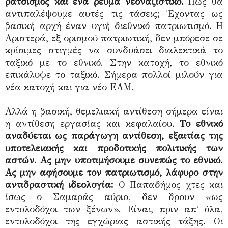
ρατσισμός και ένα ρεύμα νεοναζιστικό.
Πώς θα
αντιπαλέψουμε αυτές τις τάσεις; Έχοντας ως
βασική αρχή έναν υγιή διεθνικό πατριωτισμό. Η
Αριστερά, εξ ορισμού πατριωτική, δεν μπόρεσε σε
κρίσιμες στιγμές να συνδυάσει διαλεκτικά το
ταξικό με το εθνικό. Στην κατοχή, το εθνικό
επικάλυψε το ταξικό. Σήμερα πολλοί μιλούν για
νέα κατοχή και για νέο ΕΑΜ.
Αλλά η βασική, θεμελιακή αντίθεση σήμερα είναι
η αντίθεση εργασίας και κεφαλαίου.
Το εθνικό
αναδύεται ως παράγωγη αντίθεση, εξαιτίας της
υποτελειακής και προδοτικής πολιτικής των
αστών. Ας μην υποτιμήσουμε συνεπώς το εθνικό.
Ας μην αφήσουμε τον πατριωτισμό, λάφυρο στην
αντιδραστική ιδεολογία:
Ο Παπαδήμος χτες και
ίσως ο Σαμαράς αύριο, δεν δρουν «ως
εντολοδόχοι των ξένων». Είναι, πριν απ' όλα,
εντολοδόχοι της εγχώριας αστικής τάξης. Οι