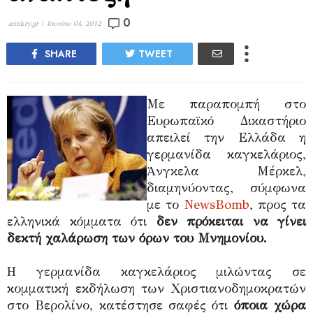
0
antikry.gr |
Ιουνίου 04, 2012
SHARE
TWEET
Με παραπομπή στο
Ευρωπαϊκό Δικαστήριο
απειλεί την Ελλάδα η
γερμανίδα καγκελάριος,
νγκελα Μέρκελ,
Ἀ
διαμηνύοντας, σύμφωνα
με το
NewsBomb
, προς τα
ελληνικά κόμματα ότι
δεν πρόκειται να γίνει
δεκτή χαλάρωση των όρων του Μνημονίου.
Η γερμανίδα καγκελάριος μιλώντας σε
κομματική εκδήλωση των Χριστιανοδημοκρατών
στο Βερολίνο, κατέστησε σαφές ότι
όποια χώρα