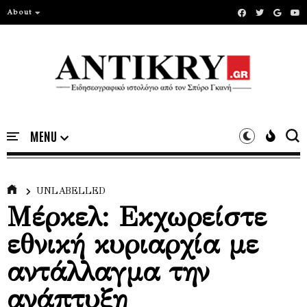
About
UNLABELLED
Μέρκελ: Εκχωρείστε
εθνική κυριαρχία με
αντάλλαγμα την
ανάπτυξη