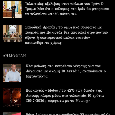
Τελευταίες εξελίξεις στον πόλεμο του Ιράν: Ο
Τραμπ λέει ότι ο πόλεμος στο Ιράν θα μπορούσε
να τελειώσει «πολύ σύντομα»
Σαουδική Αραβία / Το αμυντικό σύμφωνο με
Τουρκία και Πακιστάν δεν αποτελεί στρατιωτικό
άξονα ή σεκταριστικό μπλοκ εναντίον
οποιασδήποτε χώρας
ΔΗΜΟΦΙΛΗ
Νέα μείωση στο πετρέλαιο κίνησης για τον
Αύγουστο με ακόμη 10 λεπτά !.., ανακοίνωσε ο
Μητσοτάκης
Πυρκαγιές - Meteo / Το 42% των δασών της
Αττικής κάηκε μέσα στα τελευταία 10 χρόνια
(2017-2026), σύμφωνα με το Meteo.gr
Ρένα Δούρου για πρωτοβουλία 22 κρατών-μελών