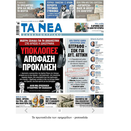
Τα
πρωτοσέλιδα
των
εφημερίδων
-
protoselida