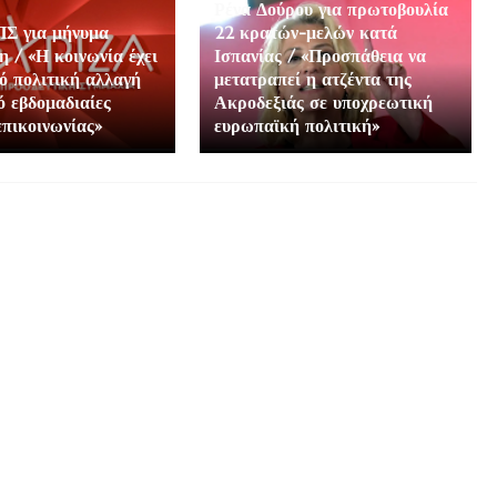
Ρένα Δούρου για πρωτοβουλία
Σ για μήνυμα
22 κρατών-μελών κατά
 / «Η κοινωνία έχει
Ισπανίας / «Προσπάθεια να
ό πολιτική αλλαγή
μετατραπεί η ατζέντα της
ό εβδομαδιαίες
Ακροδεξιάς σε υποχρεωτική
επικοινωνίας»
ευρωπαϊκή πολιτική»