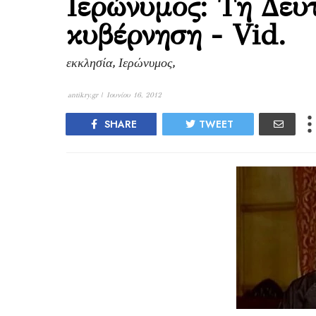
Ιερώνυμος: Τη Δευ
κυβέρνηση - Vid.
εκκλησία, Ιερώνυμος,
antikry.gr |
Ιουνίου 16, 2012
SHARE
TWEET