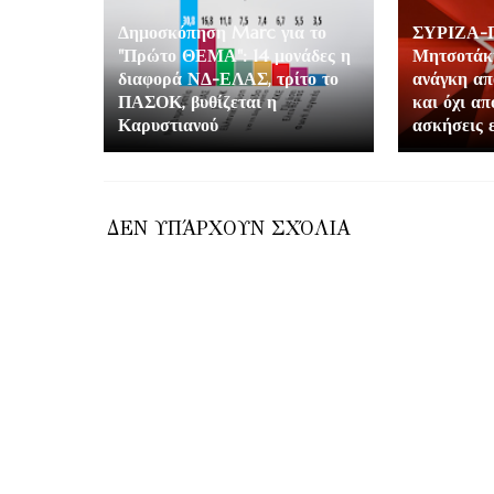
Δημοσκόπηση Marc για το
ΣΥΡΙΖΑ-Π
"Πρώτο ΘΕΜΑ": 14 μονάδες η
Μητσοτάκη
διαφορά ΝΔ-ΕΛΑΣ, τρίτο το
ανάγκη απ
ΠΑΣΟΚ, βυθίζεται η
και όχι απ
Καρυστιανού
ασκήσεις 
ΔΕΝ ΥΠΆΡΧΟΥΝ ΣΧΌΛΙΑ