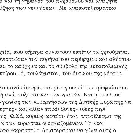
μα και τη γήρανση του πληθυσμού και αναζητά
αύξηση των γεννήσεων. Με αναποτελεσματικά
χεία, που σήμερα συνιστούν επείγοντα ζητούμενα,
νιστούσαν τον πυρήνα του περίφημου και αλήστου
, το καύχημα και το σύμβολο της μεταπολεμικής
είρου –ή, τουλάχιστον, του δυτικού της μέρους.
ο συνδυάστηκε, και με τη σειρά του τροφοδότησε
κή ανάπτυξη αυτών των κρατών. Και μπορεί, σε
 αγωνίας των κυβερνήσεων της Δυτικής Ευρώπης να
ργες» και «λίαν επικίνδυνες» ιδέες περί
της ΕΣΣΔ, κυρίως ωστόσο ήταν αποτέλεσμα της
ρά των ευρωπαίων εργαζομένων. Τη νέα
φουγκραστεί η Αριστερά και να γίνει αυτή ο