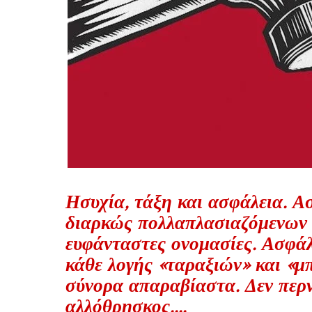
Ησυχία, τάξη και ασφάλεια. Α
διαρκώς πολλαπλασιαζόμενων
ευφάνταστες ονομασίες. Ασφάλ
κάθε λογής «ταραξιών» και «
σύνορα απαραβίαστα. Δεν περνά
αλλόθρησκος....