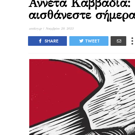
Αννέτα Καββαδία: 
αισθάνεστε σήμερα
antikry.gr |
Νοεμβρίου 29, 2023
SHARE
TWEET