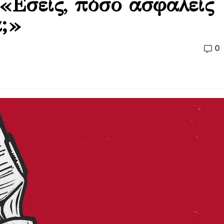
«Εσείς, πόσο ασφαλείς
;»
0