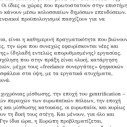
. Οι ίδιες οι χώρες που πρωτοστατούν στην επιστήμ
 το κάνουν μέσω κολοσσιαίων δημόσιων επενδύσεων.
ενειακοί προϋπολογισμοί πασχίζουν για να
ια, είναι η καθημερινή πραγματικότητα που βιώνου
ς, την ώρα που συνεχώς εφευρίσκονται νέες και
της» (δηλαδή εντελώς απορυθμισμένης) εργασίας.
χόληση που στην πράξη είναι ολική, κατάργηση
ών, μέχρι τους «freelance συνεργάτες» ψηφιακών
σφάλεια στα ύψη, με τα εργατικά ατυχήματα,
ινά.
χυχρόνιας μίσθωσης, την εποχή του gentrification –
ικών περιοχών των ευρωπαϊκών πόλεων, την εποχή
 και μίσθωσης κατοικίας, οι ευρωπαίοι, και κυρίως
ν τη δική τους στέγη. Και μένουν, για όλο και
 Την ίδια ώρα, η Ευρώπη προβληματίζεται,