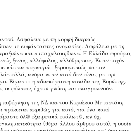
αντού. Ασφάλεια με τη μορφή διαρκώς
των με ευφάνταστες ονομασίες. Ασφάλεια με τη
ταραξιών» και «μπαχαλάκηδων». Η Ελλάδα φρούριο
είς ξένος, αλλόφυλος, αλλόθρησκος. Κι αν τυχόν
 σε κάποια πυρκαγιά– ξέρουμε πώς να τον
λά-πολλά, ακόμα κι αν αυτό δεν είναι, με την
ιμο. Είμαστε η αδιαπέραστη ασπίδα της Ευρώπης.
ι, οι φύλακες έχουν γνώση και επαγρυπνούν.
η κυβέρνηση της ΝΔ και του Κυριάκου Μητσοτάκη.
ι πρόκειται ακριβώς για αυτό, για ένα κακό
είμαστε όλ@ εξαιρετικά ευάλωτ@, αν όχι
γκληματικότητα (θέμα άλλου άρθρου αυτό), η ουσί
 δεν νιώσαμε μεγαλύτερη ανασφάλεια απ’ όσο στις