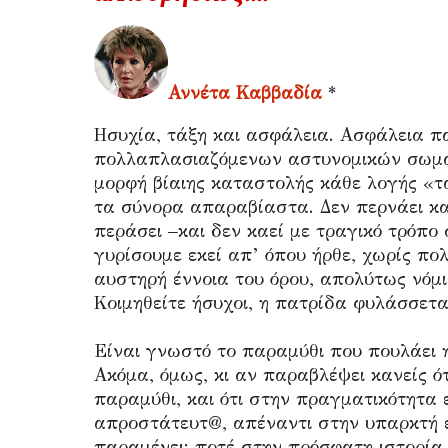
Αννέτα Καββαδία
*
Ησυχία, τάξη και ασφάλεια. Ασφάλεια π
πολλαπλασιαζόμενων αστυνομικών σωμά
μορφή βίαιης καταστολής κάθε λογής «
τα σύνορα απαραβίαστα. Δεν περνάει καν
περάσει –και δεν καεί με τραγικό τρόπο
γυρίσουμε εκεί απ’ όπου ήρθε, χωρίς πολ
αυστηρή έννοια του όρου, απολύτως νόμ
Κοιμηθείτε ήσυχοι, η πατρίδα φυλάσσετα
Είναι γνωστό το παραμύθι που πουλάει 
Ακόμα, όμως, κι αν παραβλέψει κανείς ότ
παραμύθι, και ότι στην πραγματικότητα 
απροστάτευτ@, απέναντι στην υπαρκτή ε
παραμένει: ποτέ στην πρόσφατη ιστορία