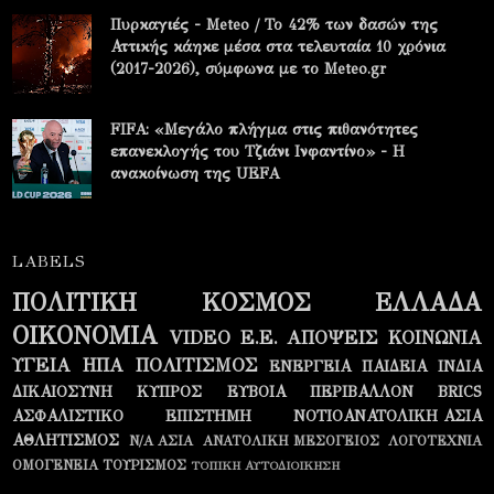
Πυρκαγιές - Meteo / Το 42% των δασών της
Αττικής κάηκε μέσα στα τελευταία 10 χρόνια
(2017-2026), σύμφωνα με το Meteo.gr
FIFA: «Μεγάλο πλήγμα στις πιθανότητες
επανεκλογής του Τζιάνι Ινφαντίνο» - Η
ανακοίνωση της UEFA
LABELS
ΠΟΛΙΤΙΚΗ
ΚΟΣΜΟΣ
ΕΛΛΑΔΑ
ΟΙΚΟΝΟΜΙΑ
VIDEO
Ε.Ε.
ΑΠΟΨΕΙΣ
ΚΟΙΝΩΝΙΑ
ΥΓΕΙΑ
ΗΠΑ
ΠΟΛΙΤΙΣΜΟΣ
ΕΝΕΡΓΕΙΑ
ΠΑΙΔΕΙΑ
ΙΝΔΙΑ
ΔΙΚΑΙΟΣΥΝΗ
ΚΥΠΡΟΣ
ΕΥΒΟΙΑ
ΠΕΡΙΒΑΛΛΟΝ
BRICS
ΑΣΦΑΛΙΣΤΙΚΟ
ΕΠΙΣΤΗΜΗ
ΝΟΤΙΟΑΝΑΤΟΛΙΚΗ ΑΣΙΑ
ΑΘΛΗΤΙΣΜΟΣ
Ν/Α ΑΣΙΑ
ΑΝΑΤΟΛΙΚΗ ΜΕΣΟΓΕΙΟΣ
ΛΟΓΟΤΕΧΝΙΑ
ΟΜΟΓΕΝΕΙΑ
ΤΟΥΡΙΣΜΟΣ
ΤΟΠΙΚΗ ΑΥΤΟΔΙΟΙΚΗΣΗ