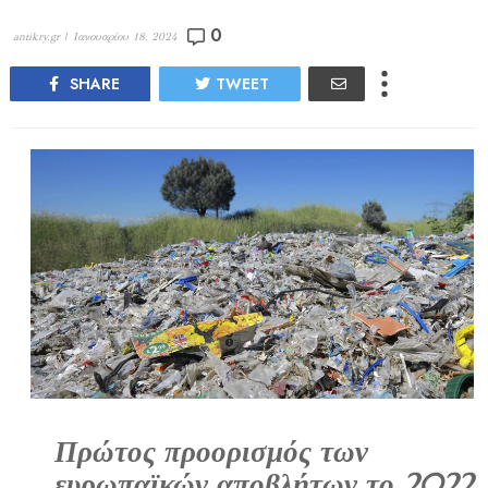
0
antikry.gr |
Ιανουαρίου 18, 2024
SHARE
TWEET
Πρώτος προορισμός των
ευρωπαϊκών αποβλήτων το 2022