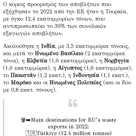
Ο κύριος προορισμός των αποβλήτων που
εξήχθησαν το 2022 από την ΕΕ ήταν η Τουρκία,
με όγκο 12,4 εκατομμυρίων τόνων, που
αντιπροσωπεύει το 39% των συνολικών
εξαγωγών αποβλήτων.
Ακολούθησε η
Ινδία
, με 3,5 εκατομμύρια τόνους,
και μετά το
Ηνωμένο Βασίλειο
(2 εκατομμύρια
τόνοι), η
Ελβετία
(1,6 εκατομμύρια), η
Νορβηγία
(1,6 εκατομμύρια), η
Αίγυπτος
(1,6 εκατομμύρια),
το
Πακιστάν
(1,2 εκατ.), η
Ινδονησία
(1,1 εκατ.),
το
Μαρόκο
και οι
Ηνωμένες Πολιτείες
(και οι δύο
με 0,8 εκατ. τόνους).
🗑️➡️Main destinations for EU’s waste
exports in 2022:
🇹🇷Türkiye (12.4 million tonnes)