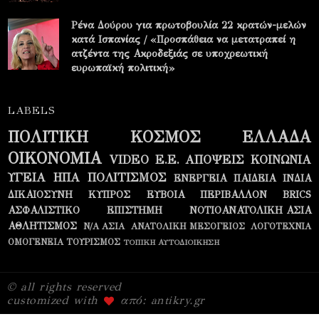
Ρένα Δούρου για πρωτοβουλία 22 κρατών-μελών
κατά Ισπανίας / «Προσπάθεια να μετατραπεί η
ατζέντα της Ακροδεξιάς σε υποχρεωτική
ευρωπαϊκή πολιτική»
LABELS
ΠΟΛΙΤΙΚΗ
ΚΟΣΜΟΣ
ΕΛΛΑΔΑ
ΟΙΚΟΝΟΜΙΑ
VIDEO
Ε.Ε.
ΑΠΟΨΕΙΣ
ΚΟΙΝΩΝΙΑ
ΥΓΕΙΑ
ΗΠΑ
ΠΟΛΙΤΙΣΜΟΣ
ΕΝΕΡΓΕΙΑ
ΠΑΙΔΕΙΑ
ΙΝΔΙΑ
ΔΙΚΑΙΟΣΥΝΗ
ΚΥΠΡΟΣ
ΕΥΒΟΙΑ
ΠΕΡΙΒΑΛΛΟΝ
BRICS
ΑΣΦΑΛΙΣΤΙΚΟ
ΕΠΙΣΤΗΜΗ
ΝΟΤΙΟΑΝΑΤΟΛΙΚΗ ΑΣΙΑ
ΑΘΛΗΤΙΣΜΟΣ
Ν/Α ΑΣΙΑ
ΑΝΑΤΟΛΙΚΗ ΜΕΣΟΓΕΙΟΣ
ΛΟΓΟΤΕΧΝΙΑ
ΟΜΟΓΕΝΕΙΑ
ΤΟΥΡΙΣΜΟΣ
ΤΟΠΙΚΗ ΑΥΤΟΔΙΟΙΚΗΣΗ
© all rights reserved
customized with
από: antikry.gr