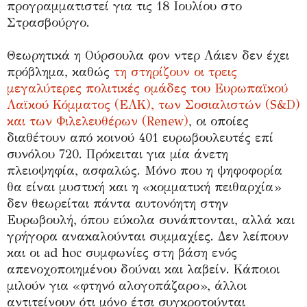
προγραμματιστεί για τις 18 Ιουλίου στο
Στρασβούργο.
Θεωρητικά η Ούρσουλα φον ντερ Λάιεν δεν έχει
πρόβλημα, καθώς
τη στηρίζουν οι τρεις
μεγαλύτερες πολιτικές ομάδες του Ευρωπαϊκού
Λαϊκού Κόμματος (ΕΛΚ), των Σοσιαλιστών (S&D)
και των Φιλελευθέρων (Renew)
, οι οποίες
διαθέτουν από κοινού 401 ευρωβουλευτές επί
συνόλου 720. Πρόκειται για μία άνετη
πλειοψηφία, ασφαλώς. Μόνο που η ψηφοφορία
θα είναι μυστική και η «κομματική πειθαρχία»
δεν θεωρείται πάντα αυτονόητη στην
Ευρωβουλή, όπου εύκολα συνάπτονται, αλλά και
γρήγορα ανακαλούνται συμμαχίες. Δεν λείπουν
και οι ad hoc συμφωνίες στη βάση ενός
απενοχοποιημένου δούναι και λαβείν. Κάποιοι
μιλούν για «φτηνό αλογοπάζαρο», άλλοι
αντιτείνουν ότι μόνο έτσι συγκροτούνται