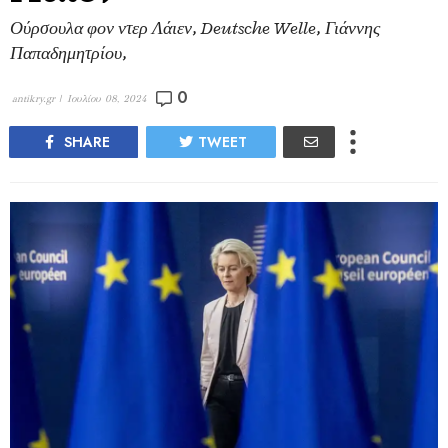
Ούρσουλα φον ντερ Λάιεν, Deutsche Welle, Γιάννης
Παπαδημητρίου,
0
antikry.gr |
Ιουλίου 08, 2024
SHARE
TWEET