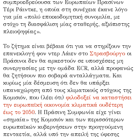
συμπροεδρεύουσα των Ευρωπαίων Πρασίνων
Τέρι Ράιντκε, η οποία στη συνέχεια έκανε λόγο
για μία «πολύ εποικοδομητική συνομιλία, με
στόχο τη διασφάλιση μίας σταθερής, αξιόπιστης
πλειοψηφίας».
Το ζήτημα είναι βέβαια ότι για να στηρίξουν την
επανεκλογή φον ντερ Λάιεν στο
Στρασβούργο
οι
Πράσινοι δεν θα αρκεστούν σε υποσχέσεις μη
συνεργασίας με την ομάδα ECR, αλλά προφανώς
θα ζητήσουν πιο σοβαρά ανταλλάγματα. Και
κυρίως μία δέσμευση ότι δεν θα υπάρξει
υπαναχώρηση από τους κλιματικούς στόχους της
Κομισιόν, που (λέει ότι)
φιλοδοξεί να καταστήσει
την ευρωπαϊκή οικονομία κλιματικά ουδέτερη
έως το 2050
. Η Πράσινη Συμφωνία είχε γίνει
«σημαία» της Κομισιόν και των περισσότερων
ευρωπαϊκών κυβερνήσεων στην προηγούμενη
πενταετία, αλλά υπό την απειλή της ύφεσης