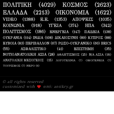
ΠΟΛΙΤΙΚΗ
(4029)
ΚΟΣΜΟΣ
(2623)
ΕΛΛΑΔΑ
(2213)
ΟΙΚΟΝΟΜΙΑ
(1622)
VIDEO
(1388)
Ε.Ε.
(1353)
ΑΠΟΨΕΙΣ
(1035)
ΚΟΙΝΩΝΙΑ
(918)
ΥΓΕΙΑ
(374)
ΗΠΑ
(342)
ΠΟΛΙΤΙΣΜΟΣ
(186)
ΕΝΕΡΓΕΙΑ
(147)
ΠΑΙΔΕΙΑ
(138)
ΟΥΚΡΑΝΙΑ
(114)
ΙΝΔΙΑ
(108)
ΔΙΚΑΙΟΣΥΝΗ
(89)
ΚΥΠΡΟΣ
(88)
ΕΥΒΟΙΑ
(83)
ΠΕΡΙΒΑΛΛΟΝ
(67)
ΡΩΣΟ-ΟΥΚΡΑΝΙΚΟ
(60)
BRICS
(55)
ΑΣΦΑΛΙΣΤΙΚΟ
(41)
ΕΠΙΣΤΗΜΗ
(35)
ΝΟΤΙΟΑΝΑΤΟΛΙΚΗ ΑΣΙΑ
(28)
ΑΘΛΗΤΙΣΜΟΣ
(25)
Ν/Α ΑΣΙΑ
(18)
ΑΝΑΤΟΛΙΚΗ ΜΕΣΟΓΕΙΟΣ
(15)
ΛΟΓΟΤΕΧΝΙΑ
(7)
ΟΜΟΓΕΝΕΙΑ
(7)
ΤΟΥΡΙΣΜΟΣ
(7)
ΝΕΡΟ
(6)
© all rights reserved
customized with
από: antikry.gr