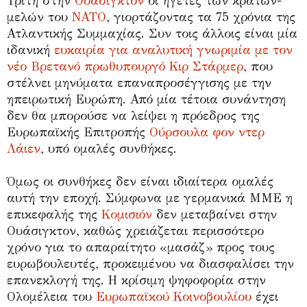
Τρίτη στην
Ουάσιγκτον
οι ηγέτες των κρατών-
μελών του
ΝΑΤΟ
, γιορτάζοντας τα 75 χρόνια της
Ατλαντικής Συμμαχίας. Συν τοις άλλοις είναι μία
ιδανική
ευκαιρία για αναλυτική γνωριμία με τον
νέο Βρετανό πρωθυπουργό Κιρ Στάρμερ
, που
στέλνει μηνύματα επαναπροσέγγισης με την
ηπειρωτική Ευρώπη. Από μία τέτοια συνάντηση
δεν θα μπορούσε να λείψει η πρόεδρος της
Ευρωπαϊκής Επιτροπής
Ούρσουλα φον ντερ
Λάιεν
, υπό ομαλές συνθήκες.
Όμως οι συνθήκες δεν είναι ιδιαίτερα ομαλές
αυτή την εποχή. Σύμφωνα με γερμανικά ΜΜΕ η
επικεφαλής της
Κομισιόν
δεν μεταβαίνει στην
Ουάσιγκτον, καθώς χρειάζεται περισσότερο
χρόνο για το απαραίτητο «μασάζ» προς τους
ευρωβουλευτές, προκειμένου να διασφαλίσει την
επανεκλογή της. Η κρίσιμη ψηφοφορία στην
Ολομέλεια του
Ευρωπαϊκού Κοινοβουλίου
έχει