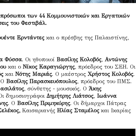
πρόσωποι των 44 Κομμουνιστικών και Εργατικών
εις του Φεστιβάλ.
υέντε Ερντάντες
και ο πρέσβης της Παλαιστίνης,
α Φύσσα
. Οι ηθοποιοί
Βασίλης Κολοβός
,
Αντώνης
νου
και ο
Νίκος Καραγιώργης
, πρόεδρος του ΣΕΗ. Οι
ός
και
Νότης Μαριάς
. Ο μαέστρος
Χρήστος Κολοβός
.
. Ο
Βασίλης Παρασκευόπουλος
, πρόεδρος του ΠΜΣ.
ασιλάτος
, σύνθετης - μουσικός. Ο
Άκης
 Οι δημοσιογράφοι
Δημήτρης Λιάτσος
,
Ιωάννα
νης
. Ο
Βασίλης Πριμηκύρης
. Οι δήμαρχοι Πάτρας
Σελέκος,
Καισαριανής
Ηλίας Σταμέλος
και Ικαρίας