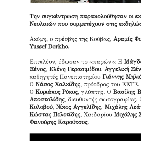
Την συγκέντρωση παρακολούθησαν οι εκ
Νεολαιών που συμμετέχουν στις εκδηλώσ
Ακόμη, ο πρέσβης της Κούβας,
Αραμίς Φο
Yussef Dorkho.
Επιπλέον, έδωσαν το «παρών»: Η
Μάγδ
Ξένος
,
Ελένη Γερασιμίδου
,
Αγγελική Ξέ
καθηγητές Πανεπιστημίου
Γιάννης Μηλι
Ο
Νάσος Χαλκίδης
, πρόεδρος του ΕΕΤΕ
Ο
Κυριάκος Ρόκος
, γλύπτης. Ο
Βασίλης Β
Αποστολίδης
, διευθυντής φωτογραφίας.
Κολοβού
,
Νίκος Αγγελίδη
ς,
Μιχάλης Λεά
Κώστας Πελετίδης
, Χαϊδαρίου
Μιχάλης
Φανούρης Καρούτσος
.