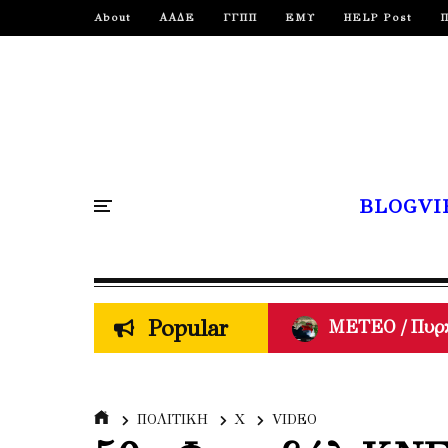
About
ΑΑΔΕ
ΓΓΠΠ
ΕΜΥ
HELP Post
BLOGVI
Popular
ΣΥΡΙΖΑ / Νίκ
Ρένα Δούρου 
ΠΟΛΙΤΙΚΗ
Χ
VIDEO