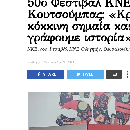
50ο Φεστιβάλ ΚΝΕ-
Κουτσούμπας: «Κρ
κόκκινη σημαία και
γράφουμε ιστορία
ΚΚΕ, 50ο Φεστιβάλ ΚΝΕ-Οδηγητής, Θεσσαλονίκη
antikry.gr |
Σεπτεμβρίου 22, 2024
SHARE
TWEET