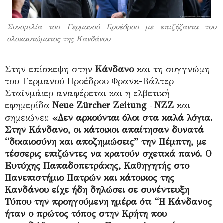
Συνομιλία του Γερμανού Προέδρου με επιζήζαντα του
ολοκαυτώματος της Κανδάνου
Στην επίσκεψη στην
Κάνδανο
και τη συγγνώμη
του Γερμανού Προέδρου Φρανκ-Βάλτερ
Σταϊνμάιερ αναφέρεται και η ελβετική
εφημερίδα
Neue Zürcher Zeitung
NZZ
και
-
σημειώνει:
«Δεν αρκούνται όλοι στα καλά λόγια.
Στην Κάνδανο, οι κάτοικοι απαίτησαν δυνατά
“δικαιοσύνη και αποζημιώσεις” την Πέμπτη, με
τέσσερις επιζώντες να κρατούν σχετικά πανό. Ο
Ευτύχης Παπαδοπετράκης, Καθηγητής στο
Πανεπιστήμιο Πατρών και κάτοικος της
Κανδάνου είχε ήδη δηλώσει σε συνέντευξη
Τύπου την προηγούμενη ημέρα ότι “Η Κάνδανος
ήταν ο πρώτος τόπος στην Κρήτη που