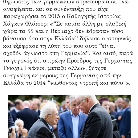
θηριωδίες των γερμανικών στρατευμάτων, ενώ
αναφέρεται και σε συνέντευξη που είχε
παραχωρήσει το 2015 ο Καθηγητής Ιστορίας
Χάγκεν Φλάισερ: «“Σε καμία άλλη μη σλαβική
χώρα τα SS και η Βέρμαχτ δεν έδρασαν τόσο
βάναυσα όσο στην Ελλάδα” δήλωσε ο ιστορικός
και εξέφρασε τη λύπη του που αυτό “είναι
σχεδόν άγνωστο στη Γερμανία”. Και αυτό, παρά
το γεγονός ότι ο πρώην Πρόεδρος της Γερμανίας
Γιόαχιμ Γκάουκ, μεταξύ άλλων, ζήτησε
συγγνώμη εκ μέρους της Γερμανίας από την
Ελλάδα το 2014 “νιώθοντας ντροπή και πόνο”».