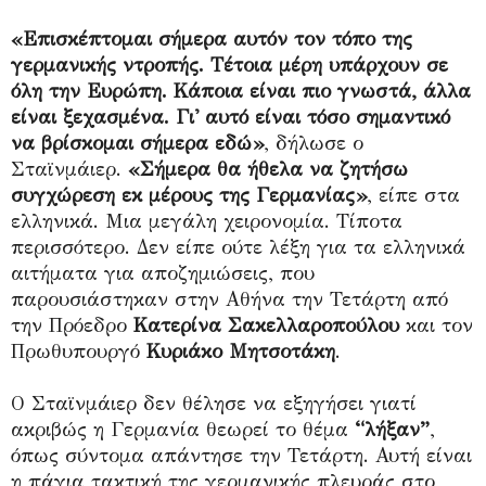
«Επισκέπτομαι σήμερα αυτόν τον τόπο της
γερμανικής ντροπής. Τέτοια μέρη υπάρχουν σε
όλη την Ευρώπη. Κάποια είναι πιο γνωστά, άλλα
είναι ξεχασμένα. Γι' αυτό είναι τόσο σημαντικό
να βρίσκομαι σήμερα εδώ»
, δήλωσε ο
Σταϊνμάιερ.
«Σήμερα θα ήθελα να ζητήσω
συγχώρεση εκ μέρους της Γερμανίας»
, είπε στα
ελληνικά. Μια μεγάλη χειρονομία. Τίποτα
περισσότερο. Δεν είπε ούτε λέξη για τα ελληνικά
αιτήματα για αποζημιώσεις, που
παρουσιάστηκαν στην Αθήνα την Τετάρτη από
την Πρόεδρο
Κατερίνα Σακελλαροπούλου
και τον
Πρωθυπουργό
Κυριάκο Μητσοτάκη
.
Ο Σταϊνμάιερ δεν θέλησε να εξηγήσει γιατί
ακριβώς η Γερμανία θεωρεί το θέμα
“λήξαν”
,
όπως σύντομα απάντησε την Τετάρτη. Αυτή είναι
η πάγια τακτική της γερμανικής πλευράς στο