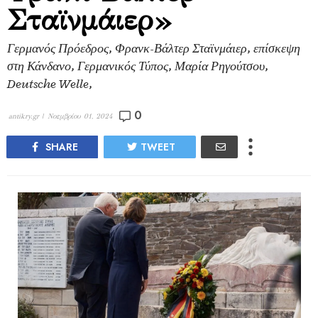
Σταϊνμάιερ»
Γερμανός Πρόεδρος, Φρανκ-Βάλτερ Σταϊνμάιερ, επίσκεψη
στη Κάνδανο, Γερμανικός Τύπος, Μαρία Ρηγούτσου,
Deutsche Welle,
0
antikry.gr |
Νοεμβρίου 01, 2024
SHARE
TWEET