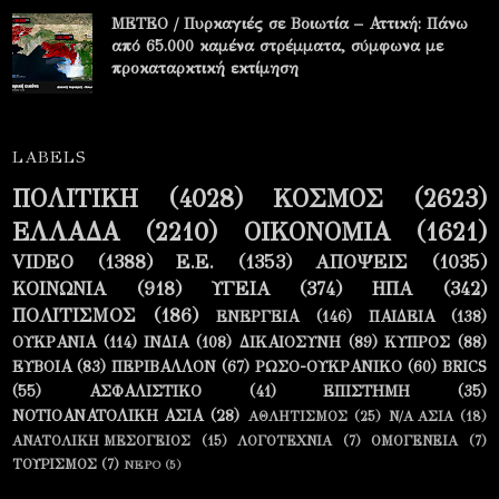
METEO / Πυρκαγιές σε Βοιωτία – Αττική: Πάνω
από 65.000 καμένα στρέμματα, σύμφωνα με
προκαταρκτική εκτίμηση
LABELS
ΠΟΛΙΤΙΚΗ
(4028)
ΚΟΣΜΟΣ
(2623)
ΕΛΛΑΔΑ
(2210)
ΟΙΚΟΝΟΜΙΑ
(1621)
VIDEO
(1388)
Ε.Ε.
(1353)
ΑΠΟΨΕΙΣ
(1035)
ΚΟΙΝΩΝΙΑ
(918)
ΥΓΕΙΑ
(374)
ΗΠΑ
(342)
ΠΟΛΙΤΙΣΜΟΣ
(186)
ΕΝΕΡΓΕΙΑ
(146)
ΠΑΙΔΕΙΑ
(138)
ΟΥΚΡΑΝΙΑ
(114)
ΙΝΔΙΑ
(108)
ΔΙΚΑΙΟΣΥΝΗ
(89)
ΚΥΠΡΟΣ
(88)
ΕΥΒΟΙΑ
(83)
ΠΕΡΙΒΑΛΛΟΝ
(67)
ΡΩΣΟ-ΟΥΚΡΑΝΙΚΟ
(60)
BRICS
(55)
ΑΣΦΑΛΙΣΤΙΚΟ
(41)
ΕΠΙΣΤΗΜΗ
(35)
ΝΟΤΙΟΑΝΑΤΟΛΙΚΗ ΑΣΙΑ
(28)
ΑΘΛΗΤΙΣΜΟΣ
(25)
Ν/Α ΑΣΙΑ
(18)
ΑΝΑΤΟΛΙΚΗ ΜΕΣΟΓΕΙΟΣ
(15)
ΛΟΓΟΤΕΧΝΙΑ
(7)
ΟΜΟΓΕΝΕΙΑ
(7)
ΤΟΥΡΙΣΜΟΣ
(7)
ΝΕΡΟ
(5)