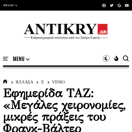
About
ΕΛΛΑΔΑ
Χ
VIDEO
Εφημερίδα ΤΑΖ:
«Μεγάλες χειρονομίες,
μικρές πράξεις του
Φρανκ-Βάλτερ