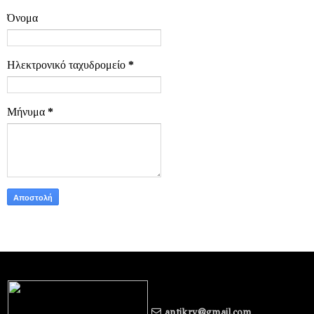
Όνομα
Ηλεκτρονικό ταχυδρομείο
*
Μήνυμα
*
antikry@gmail.com