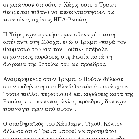
σημειώνουν ότι ούτε η Χάρις ούτε ο Τραμπ
θεωρείται πιθανό να αποκαταστήσουν τις
τεταμένες σχέσεις ΗΠΑ-Ρωσίας.
Η Χάρις έχει κρατήσει μια σθεναρή στάση
απέναντι στη Μόσχα, ενώ ο Τραμπ -παρά τον
θαυμασμό του για τον Πούτιν- επέβαλε
σημαντικές κυρώσεις στη Ρωσία κατά τη
διάρκεια της θητείας του ως πρόεδρος.
Αναφερόμενος στον Τραμπ, ο Πούτιν δήλωσε
στην εκδήλωση στο Βλαδιβοστόκ ότι υπάρχουν
"τόσοι πολλοί περιορισμοί και κυρώσεις κατά της
Ρωσίας που κανένας άλλος πρόεδρος δεν έχει
εισαγάγει πριν από αυτόν".
Ο ακαδημαϊκός του Χάρβαρντ Τίμοθι Κόλτον
δήλωσε ότι ο Τραμπ μπορεί να προτιμάται
οριακά από την ηγεσία του Κρεμλίνου ως ήδη