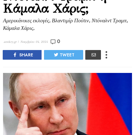
Κάμαλα Χάρις;
Αμερικάνικες εκλογές, Βλαντιμίρ Πούτιν, Ντόναλντ Τραμπ,
Κάμαλα Χάρις,
0
antikry.gr |
Νοεμβρίου 04, 2024
SHARE
TWEET