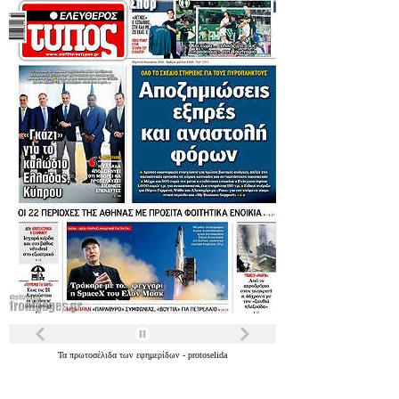
Τα
πρωτοσέλιδα
των
εφημερίδων
-
protoselida