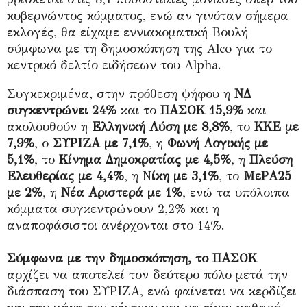
κυβερνώντος κόμματος, ενώ αν γινόταν σήμερα
εκλογές, θα είχαμε εννιακοματική Βουλή
σύμφωνα με τη δημοσκόπηση της Alco για το
κεντρικό δελτίο ειδήσεων του Alpha.
Συγκεκριμένα, στην πρόθεση ψήφου η
ΝΔ
συγκεντρώνει 24%
και το
ΠΑΣΟΚ 15,9%
και
ακολουθούν η
Ελληνική Λύση με 8,8%
, το
ΚΚΕ με
7,9%
, ο
ΣΥΡΙΖΑ με 7,1%
, η
Φωνή Λογικής με
5,1%
, το
Κίνημα Δημοκρατίας με 4,5%
, η
Πλεύση
Ελευθερίας με 4,4%
, η Ν
ίκη με 3,1%
, το
ΜεΡΑ25
με 2%
, η
Νέα Αριστερά με 1%
, ενώ τα υπόλοιπα
κόμματα συγκεντρώνουν 2,2% και η
αναποφάσιστοι ανέρχονται στο 14%.
Σύμφωνα με την δημοσκόπηση, το ΠΑΣΟΚ
αρχίζει να αποτελεί τον δεύτερο πόλο μετά την
διάσπαση του ΣΥΡΙΖΑ, ενώ φαίνεται να κερδίζει