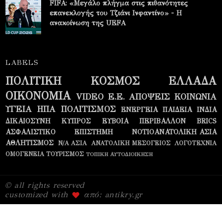
FIFA: «Μεγάλο πλήγμα στις πιθανότητες
επανεκλογής του Τζιάνι Ινφαντίνο» - Η
ανακοίνωση της UEFA
LABELS
ΠΟΛΙΤΙΚΗ
ΚΟΣΜΟΣ
ΕΛΛΑΔΑ
ΟΙΚΟΝΟΜΙΑ
VIDEO
Ε.Ε.
ΑΠΟΨΕΙΣ
ΚΟΙΝΩΝΙΑ
ΥΓΕΙΑ
ΗΠΑ
ΠΟΛΙΤΙΣΜΟΣ
ΕΝΕΡΓΕΙΑ
ΠΑΙΔΕΙΑ
ΙΝΔΙΑ
ΔΙΚΑΙΟΣΥΝΗ
ΚΥΠΡΟΣ
ΕΥΒΟΙΑ
ΠΕΡΙΒΑΛΛΟΝ
BRICS
ΑΣΦΑΛΙΣΤΙΚΟ
ΕΠΙΣΤΗΜΗ
ΝΟΤΙΟΑΝΑΤΟΛΙΚΗ ΑΣΙΑ
ΑΘΛΗΤΙΣΜΟΣ
Ν/Α ΑΣΙΑ
ΑΝΑΤΟΛΙΚΗ ΜΕΣΟΓΕΙΟΣ
ΛΟΓΟΤΕΧΝΙΑ
ΟΜΟΓΕΝΕΙΑ
ΤΟΥΡΙΣΜΟΣ
ΤΟΠΙΚΗ ΑΥΤΟΔΙΟΙΚΗΣΗ
© all rights reserved
customized with
από: antikry.gr