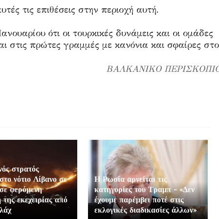
τές τις επιθέσεις στην περιοχή αυτή.
ανουαρίου ότι οι τουρκικές δυνάμεις και οι ομάδες
αι στις πρώτες γραμμές με κανόνια και σφαίρες στο
ΒΑΛΚΑΝΙΚΟ ΠΕΡΙΣΚΟΠΙ
νός στρατός
στο νότιο Λίβανο σε
Η Ρωσία αρνείται τις
σε φερόμενη
κατηγορίες του Τραμπ - «Δεν
 της εκεχειρίας από
έχουμε παρέμβει ποτέ στις
λάχ
εκλογικές διαδικασίες άλλων»