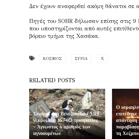
Δεν έχουν αναφερθεί ακόμη θάνατοι σε αυ
Πηγές του SOHR δήλωσαν επίσης στις 9 Ι
που υποστηρίζονται από αυτές επιτίθεντ
βόρειο τμήμα της Χασάκα.
ΚΟΣΜΟΣ
ΣΥΡΙΑ
Χ
Ο ισραηλι
Σεισμοί στη Βενεζουέλα / 5.119
επιτέθηκε 
νεκροί και 16.740 τραυματίες
απάντηση 
- Άγνωστος ο αριθμός των
παραβίαση
αγνοουμένων
τη Χεζμπο