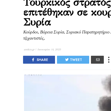
Τουρκικός στρατός
επιτέθηκαν σε κου
Συρία
Κούρδοι, Βόρεια Συρία, Συριακό Παρατηρητήριο
τζιχαντιστές,
antikry.gr |
Ιανουαρίου 14, 2025
SHARE
TWEET