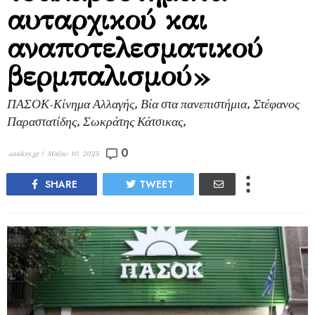
αυταρχικού και
αναποτελεσματικού
βερμπαλισμού»
ΠΑΣΟΚ-Κίνημα Αλλαγής, Βία στα πανεπιστήμια, Στέφανος
Παραστατίδης, Σωκράτης Κάτσικας,
0
antikry.gr |
Μαΐου 10, 2025
SHARE
TWEET