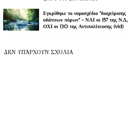
Εγκρίθηκε το νομοσχέδιο "διαχείρισης
υδάτινων πόρων" - ΝΑΙ οι 157 της Ν.Δ.,
ΟΧΙ οι 130 της Αντιπολίτευσης (vid)
ΔΕΝ ΥΠΆΡΧΟΥΝ ΣΧΌΛΙΑ