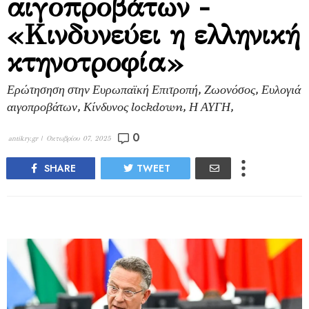
αιγοπροβάτων -
«Κινδυνεύει η ελληνική
κτηνοτροφία»
Ερώτησηση στην Ευρωπαϊκή Επιτροπή, Ζωονόσος, Ευλογιά
αιγοπροβάτων, Κίνδυνος lockdown, Η ΑΥΓΗ,
0
antikry.gr |
Οκτωβρίου 07, 2025
SHARE
TWEET