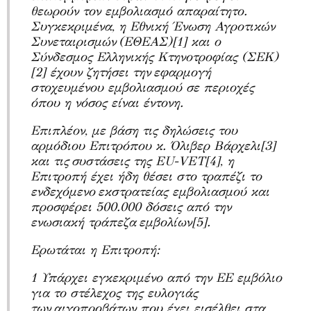
θεωρούν τον εμβολιασμό απαραίτητο.
Συγκεκριμένα, η Εθνική Ένωση Αγροτικών
Συνεταιρισμών
(ΕΘΕΑΣ)[1] και ο
Σύνδεσμος Ελληνικής Κτηνοτροφίας (ΣΕΚ)
[2] έχουν ζητήσει την
εφαρμογή
στοχευμένου εμβολιασμού σε περιοχές
όπου η νόσος είναι έντονη.
Επιπλέον, με βάση τις δηλώσεις του
αρμόδιου Επιτρόπου κ. Όλιβερ Βάρχελι[3]
και τις
συστάσεις της
EU
-
VET
[4], η
Επιτροπή έχει ήδη θέσει στο τραπέζι το
ενδεχόμενο
εκστρατείας εμβολιασμού και
προσφέρει 500.000 δόσεις από την
ενωσιακή τράπεζα
εμβολίων[5].
Ερωτάται η Επιτροπή:
1 Υπάρχει εγκεκριμένο από την ΕΕ εμβόλιο
για το στέλεχος της ευλογιάς
των
αιγοπροβάτων που έχει εισέλθει στα