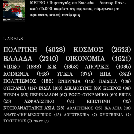
METEO / Πυρκαγιές σε Βοιωτία – Αττική: Πάνω
από 65.000 καμένα στρέμματα, σύμφωνα με
προκαταρκτική εκτίμηση
LABELS
ΠΟΛΙΤΙΚΗ
(4028)
ΚΟΣΜΟΣ
(2623)
ΕΛΛΑΔΑ
(2210)
ΟΙΚΟΝΟΜΙΑ
(1621)
VIDEO
(1388)
Ε.Ε.
(1353)
ΑΠΟΨΕΙΣ
(1035)
ΚΟΙΝΩΝΙΑ
(918)
ΥΓΕΙΑ
(374)
ΗΠΑ
(342)
ΠΟΛΙΤΙΣΜΟΣ
(186)
ΕΝΕΡΓΕΙΑ
(146)
ΠΑΙΔΕΙΑ
(138)
ΟΥΚΡΑΝΙΑ
(114)
ΙΝΔΙΑ
(108)
ΔΙΚΑΙΟΣΥΝΗ
(89)
ΚΥΠΡΟΣ
(88)
ΕΥΒΟΙΑ
(83)
ΠΕΡΙΒΑΛΛΟΝ
(67)
ΡΩΣΟ-ΟΥΚΡΑΝΙΚΟ
(60)
BRICS
(55)
ΑΣΦΑΛΙΣΤΙΚΟ
(41)
ΕΠΙΣΤΗΜΗ
(35)
ΝΟΤΙΟΑΝΑΤΟΛΙΚΗ ΑΣΙΑ
(28)
ΑΘΛΗΤΙΣΜΟΣ
(25)
Ν/Α ΑΣΙΑ
(18)
ΑΝΑΤΟΛΙΚΗ ΜΕΣΟΓΕΙΟΣ
(15)
ΛΟΓΟΤΕΧΝΙΑ
(7)
ΟΜΟΓΕΝΕΙΑ
(7)
ΤΟΥΡΙΣΜΟΣ
(7)
ΝΕΡΟ
(5)