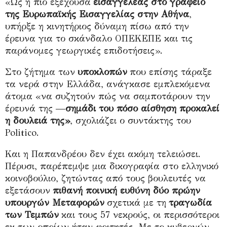
«Ως η πιο εξέχουσα
εισαγγελέας στο γραφείο
της Ευρωπαϊκής Εισαγγελίας στην Αθήνα
,
υπήρξε η κινητήριος δύναμη πίσω από την
έρευνα για το σκάνδαλο ΟΠΕΚΕΠΕ και τις
παράνομες γεωργικές επιδοτήσεις».
Στο ζήτημα των
υποκλοπών
που επίσης τάραξε
τα νερά στην Ελλάδα, ανάγκασε εμπλεκόμενα
άτομα «να συζητούν πώς να σαμποτάρουν την
έρευνά της —
σημάδι του πόσο αίσθηση προκαλεί
η δουλειά της»
, σχολιάζει ο συντάκτης του
Politico.
Και η Παπανδρέου δεν έχει ακόμη τελειώσει.
Πέρυσι, παρέπεμψε μια δικογραφία στο ελληνικό
κοινοβούλιο, ζητώντας από τους βουλευτές να
εξετάσουν
πιθανή ποινική ευθύνη δύο πρώην
υπουργών Μεταφορών
σχετικά με τη
τραγωδία
των Τεμπών
και τους 57 νεκρούς, οι περισσότεροι