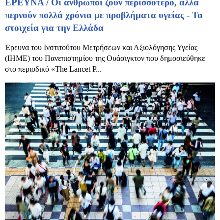
ΕΡΕΥΝΑ / Οι άνθρωποι ζουν περισσότερο, αλλά
περνούν πολλά χρόνια με προβλήματα υγείας - Τα
στοιχεία για την Ελλάδα
Έρευνα του Ινστιτούτου Μετρήσεων και Αξιολόγησης Υγείας
(IHME) του Πανεπιστημίου της Ουάσιγκτον που δημοσιεύθηκε
στο περιοδικό «The Lancet P...