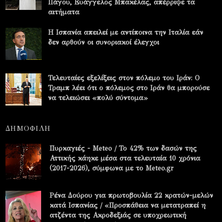
Πάγου, Ευάγγελος Μπακέλας, απέρριψε τα
αιτήματα
Η Ισπανία απειλεί με αντίποινα την Ιταλία εάν
δεν αρθούν οι συνοριακοί έλεγχοι
Τελευταίες εξελίξεις στον πόλεμο του Ιράν: Ο
Τραμπ λέει ότι ο πόλεμος στο Ιράν θα μπορούσε
να τελειώσει «πολύ σύντομα»
ΔΗΜΟΦΙΛΗ
Πυρκαγιές - Meteo / Το 42% των δασών της
Αττικής κάηκε μέσα στα τελευταία 10 χρόνια
(2017-2026), σύμφωνα με το Meteo.gr
Ρένα Δούρου για πρωτοβουλία 22 κρατών-μελών
κατά Ισπανίας / «Προσπάθεια να μετατραπεί η
ατζέντα της Ακροδεξιάς σε υποχρεωτική