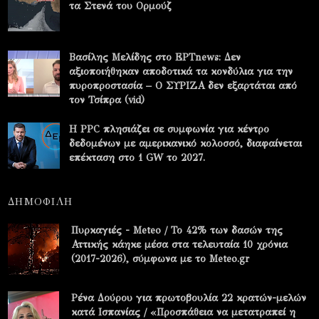
τα Στενά του Ορμούζ
Βασίλης Μελίδης στο ΕΡΤnews: Δεν
αξιοποιήθηκαν αποδοτικά τα κονδύλια για την
πυροπροστασία – Ο ΣΥΡΙΖΑ δεν εξαρτάται από
τον Τσίπρα (vid)
Η PPC πλησιάζει σε συμφωνία για κέντρο
δεδομένων με αμερικανικό κολοσσό, διαφαίνεται
επέκταση στο 1 GW το 2027.
ΔΗΜΟΦΙΛΗ
Πυρκαγιές - Meteo / Το 42% των δασών της
Αττικής κάηκε μέσα στα τελευταία 10 χρόνια
(2017-2026), σύμφωνα με το Meteo.gr
Ρένα Δούρου για πρωτοβουλία 22 κρατών-μελών
κατά Ισπανίας / «Προσπάθεια να μετατραπεί η