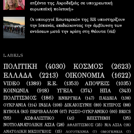
ατζέντα της Ακροδεξιάς σε υποχρεωτική
ευρωπαϊκή πολιτική»
Οι υπουργοί Εσωτερικών της ΕΕ υποστηρίζουν
την Ισπανία, επιδιώκοντας την άμβλυνση των
εντάσεων μετά την κρίση στη Θέουτα (vid)
LABELS
ΠΟΛΙΤΙΚΗ
(4030)
ΚΟΣΜΟΣ
(2623)
ΕΛΛΑΔΑ
(2213)
ΟΙΚΟΝΟΜΙΑ
(1622)
VIDEO
(1389)
Ε.Ε.
(1353)
ΑΠΟΨΕΙΣ
(1035)
ΚΟΙΝΩΝΙΑ
(918)
ΥΓΕΙΑ
(374)
ΗΠΑ
(343)
ΠΟΛΙΤΙΣΜΟΣ
(186)
ΕΝΕΡΓΕΙΑ
(147)
ΠΑΙΔΕΙΑ
(138)
ΟΥΚΡΑΝΙΑ
(114)
ΙΝΔΙΑ
(108)
ΔΙΚΑΙΟΣΥΝΗ
(89)
ΚΥΠΡΟΣ
(88)
ΕΥΒΟΙΑ
(83)
ΠΕΡΙΒΑΛΛΟΝ
(67)
ΡΩΣΟ-ΟΥΚΡΑΝΙΚΟ
(60)
BRICS
(55)
ΑΣΦΑΛΙΣΤΙΚΟ
(41)
ΕΠΙΣΤΗΜΗ
(35)
ΝΟΤΙΟΑΝΑΤΟΛΙΚΗ ΑΣΙΑ
(28)
ΑΘΛΗΤΙΣΜΟΣ
(25)
Ν/Α ΑΣΙΑ
(18)
ΑΝΑΤΟΛΙΚΗ ΜΕΣΟΓΕΙΟΣ
(15)
ΛΟΓΟΤΕΧΝΙΑ
(7)
ΟΜΟΓΕΝΕΙΑ
(7)