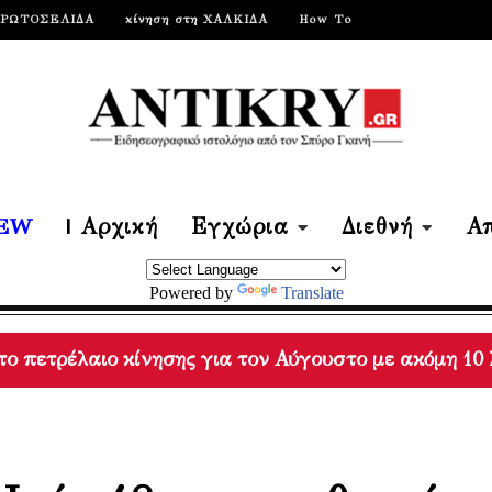
ΠΡΩΤΟΣΕΛΙΔΑ
κίνηση στη ΧΑΛΚΙΔΑ
How To
EW
| Αρχική
Εγχώρια
Διεθνή
Απ
Powered by
Translate
eteo / Το 42% των δασών της Αττικής κάηκε μέσα στ