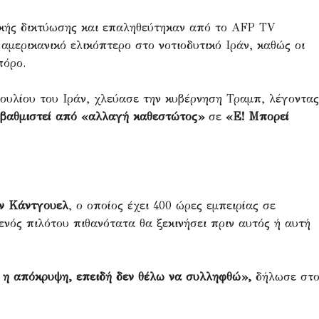
ικής δικτύωσης και επαληθεύτηκαν από το AFP TV
 αμερικανικό ελικόπτερο στο νοτιοδυτικό Ιράν, καθώς οι
πόρο.
βουλίου του Ιράν, χλεύασε την κυβέρνηση Τραμπ, λέγοντας
ποβαθμιστεί από «αλλαγή καθεστώτος»
σε
«Ε! Μπορεί
ν Κάντγουελ
, ο οποίος έχει 400 ώρες εμπειρίας σε
ενός πιλότου πιθανότατα θα ξεκινήσει πριν αυτός ή αυτή
 η απόκρυψη, επειδή δεν θέλω να συλληφθώ»,
δήλωσε στ