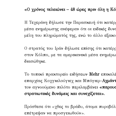
«Ο χρόνος τελειώνει – 48 ώρες πριν όλη η Κ
Η Τεχεράνη δήλωσε την Παρασκευή ότι κατέρ
μέσα ενημέρωσης ανέφεραν ότι οι ειδικές δυ
μέλη του πληρώματός της, ενώ το άλλο εξακολ
Ο στρατός του Ιράν δήλωσε επίσης ότι κατέρ
στον Κόλπο, με τα αμερικανικά μέσα ενημέρω
διασώθηκε.
Το τοπικό πρακτορείο ειδήσεων
Mehr
επικαλέ
επαρχίας Κοχγκιλούγιεχ και Μπόγιερ-
Αχμάντ
τον αγνοούμενο πιλότο περιλαμβάνει
«παρουσί
στρατιωτικές δυνάμεις και συνεχίζεται».
Πρόσθεσε ότι «χθες το βράδυ, άτομα πυροβόλ
επέτρεψαν να προσγειωθούν».