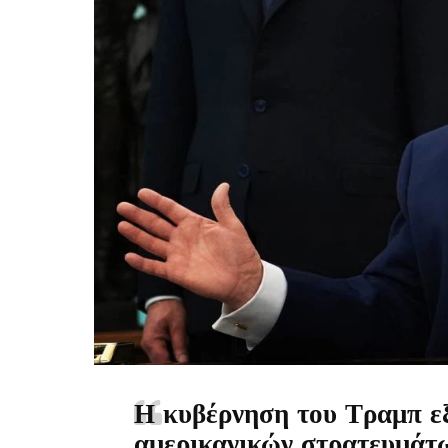
Η κυβέρνηση του Τραμπ εξ
αμερικανικών στρατευμάτω