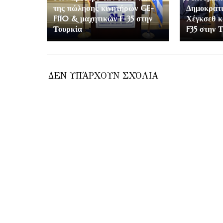
της πώλησης κινητήρων GE-
Δημοκρατι
F110 & μαχητικών F-35 στην
Χέγκσεθ κ
Τουρκία
F35 στην 
ΔΕΝ ΥΠΆΡΧΟΥΝ ΣΧΌΛΙΑ