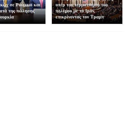
κών σε Ρούμπιο και
υπέρ του τερματισμού του
ατά της πώλησης
πολέμου με το Ιράν,
Τουρκία
επικρίνοντας τον Τραμπ