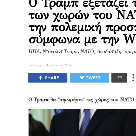
Ο Τραμπ εξετάζει 
των χωρών του ΝΑ
την πολεμική προσ
σύμφωνα με την W
ΗΠΑ, Ντόναλντ Τραμπ, ΝΑΤΟ, Αναδιάταξης αμερι
antikry.gr |
Απριλίου 09, 2026
SHARE
TWEET
Ο Τραμπ θα "τιμωρήσει" τις χώρες του ΝΑΤΟ 