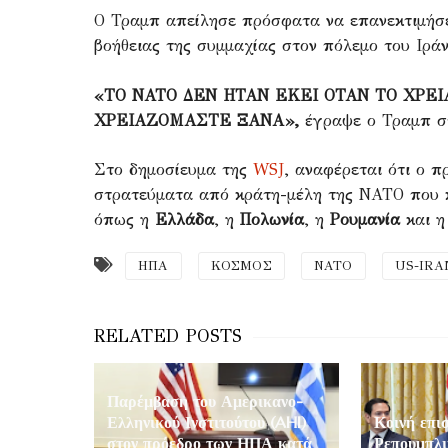
Ο Τραμπ απείλησε πρόσφατα να επανεκτιμήσ
βοήθειας της συμμαχίας στον πόλεμο του Ιρά
«ΤΟ ΝΑΤΟ ΔΕΝ ΗΤΑΝ ΕΚΕΙ ΟΤΑΝ ΤΟ ΧΡΕΙ
ΧΡΕΙΑΖΟΜΑΣΤΕ ΞΑΝΑ»,
έγραψε ο Τραμπ στο
Στο δημοσίευμα της
WSJ
, αναφέρεται ότι ο 
στρατεύματα από κράτη-μέλη της ΝΑΤΟ που 
όπως η
Ελλάδα
, η
Πολωνία
, η
Ρουμανία
και 
ΗΠΑ
ΚΟΣΜΟΣ
ΝΑΤΟ
US-IRA
Παρέμβαση του Αμερικανο-
Ελληνικού Ινστιτούτου (AHI)
Κοινή επι
στον πρόεδρο των ΗΠΑ κατά
Ρεπουμπλ