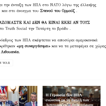
ει την ένταξη των ΗΠΑ στο ΝΑΤΟ λόγω της έλλειψης
ν και στο άνοιγμα του
Στενού του Ορμούζ
.
ΑΖΟΜΑΣΤΕ ΚΑΙ ΔΕΝ ΘΑ ΕΙΝΑΙ ΕΚΕΙ ΑΝ ΤΟΥΣ
 Truth Social την Τετάρτη το βράδυ .
πρόεδρος των ΗΠΑ σκέφτεται να αποσύρει αμερικανικά
κρίθηκαν
«μη συνεργάσιμα»
και να τα μεταφέρει σε χώρες
η
Λιθουανία.
N WAR
Η Γερουσία των ΗΠΑ
στολή
ενώνεται με τη Βουλή των
ικανών-
Αντιπροσώπων στην ψήφιση