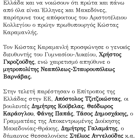
Ελλάδα και να νοιώσουν ότι πρώτα και πάνω
από όλα είναι Έλληνες και Μακεδόνες,
παρότρυνε τους απόφοιτους του Αριστοτέλειου
Κολλεγίου ο πρώην πρωθυπουργός Κώστας
Καραμανλής.
Τον Κώστας Καραμανλή προσφώνησε ο γενικός
διευθυντής του Γυμνασίου-Λυκείου,
Χρήστος
Γκροζούδης
, ενώ χαιρετισμό απηύθυνε ο
μητροπολίτης Νεαπόλεως-Σταυρουπόλεως
Βαρνάβας.
Στην τελετή παρέστησαν ο Επίτροπος της
Ελλάδας στην ΕΕ,
Απόστολος Τζιτζικώστας
, οι
βουλευτές
Δημήτρης Κούβελας
,
Θεόδωρος
Καράογλου
,
Φάνης Παπάς
,
Τάσος Δημοσχάκης,
ο
Γραμματέας της Αποκεντρωμένης Διοίκησης
Μακεδονίας-Θράκης,
Δημήτρης Γαλαμάτης
, ο
δήμαρχος Θεσσαλονίκης
Στέλιος Αγγελούδης
κ.α.