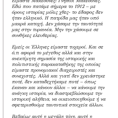
Είμαστε Μακεδόνες! Γνήσιοι Μακεδόνες.
Εδώ που πατάμε σήμερα το 1912 – με
όρους ιστορίας μόλις χθες- το έδαφος δεν
ήταν ελληνικό. Η πατρίδα μας ήταν υπό
μακρά κατοχή. Δεν χάσαμε την ταυτότητά
μας στην τυραννία. Μην την χάσουμε σε
συνθήκες ελευθερίας.
Εμείς οι Έλληνες είμαστε τυχεροί. Και σε
ό,τι αφορά το μέγεθος αλλά και στην
ανεκτίμητη σημασία της ιστορικής και
πολιτιστικής παρακαταθήκης της οποίας
είμαστε προνομιακοί διαχειριστές και
συνεχιστές. Αλλά και γιατί δεν χρειάστηκε
ποτέ, δεν καταδεχτήκαμε ποτέ – όπως
έκαναν και κάνουν άλλοι – να κάνουμε την
ανάγκη ιστορία, να διαστρεβλώσουμε την
ιστορική αλήθεια, να οικειοποιηθούμε ή να
σφετερισθούμε ταυτοτικά στοιχεία άλλων.
Βεβαίως αυτή η μεγάλη τύχη, αυτή η