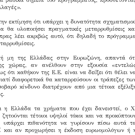
τα βασικά σημεία του προγράμματος, προσθέτοντα
λλαγές».
ην εκτίμηση ότι υπάρχει η δυνατότητα σχηματισμο
α θα υλοποιήσει πραγματικές μεταρρυθμίσεις κα
ίπρας λέει ακριβώς αυτό, ότι δηλαδή το πρόγραμμ
εταρρυθμίσεις.
 ή μη της Ελλάδας στην Ευρωζώνη, απαντά ότ
ης χώρας, αν ανέλθουν στην εξουσία «εντελώ
ως ότι καθήκον της Ε.Ε. είναι να δείξει ότι θέλει ν
ιατί διαφορετικά θα καταρρεύσουν οι τράπεζες τω
βαρό κίνδυνο διατρέχουν από μια τέτοια εξέλιξ
ς.
ι η Ελλάδα τα χρήματα που έχει δανειστεί, ο Χ
 ζητούνται τέτοιοι υψηλοί τόκοι και να προκύπτου
ν υπάρχει πιθανότητα να γυρίσουν πίσω αυτά τ
οί και αν προχωρήσει η έκδοση ευρωομολόγων ή 