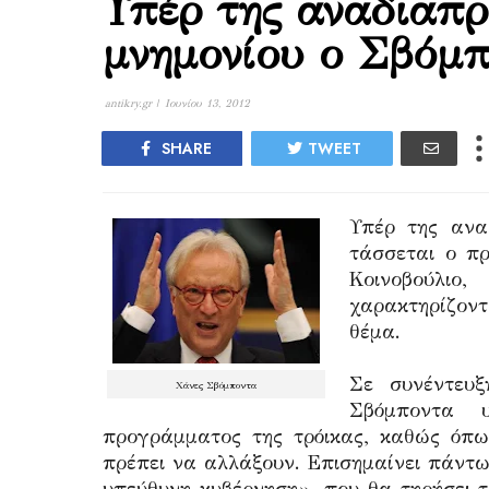
Υπέρ της αναδιαπ
μνημονίου ο Σβόμ
antikry.gr |
Ιουνίου 13, 2012
SHARE
TWEET
Υπέρ της ανα
τάσσεται ο π
Κοινοβούλιο,
χαρακτηρίζοντ
θέμα.
Σε συνέντευξ
Χάνες Σβόμποντα
Σβόμποντα υ
προγράμματος της τρόικας, καθώς όπως
πρέπει να αλλάξουν. Επισημαίνει πάντ