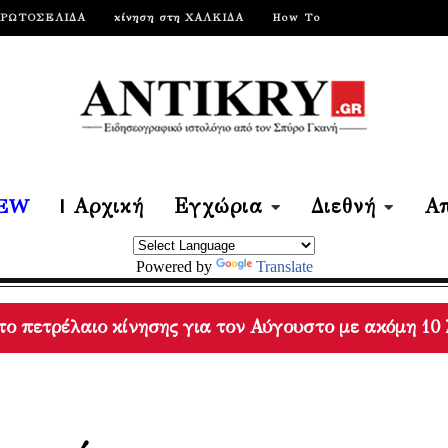
ΠΡΩΤΟΣΕΛΙΔΑ
κίνηση στη ΧΑΛΚΙΔΑ
How To
EW
| Αρχική
Εγχώρια
Διεθνή
Απ
Powered by
Translate
eteo / Το 42% των δασών της Αττικής κάηκε μέσα στ