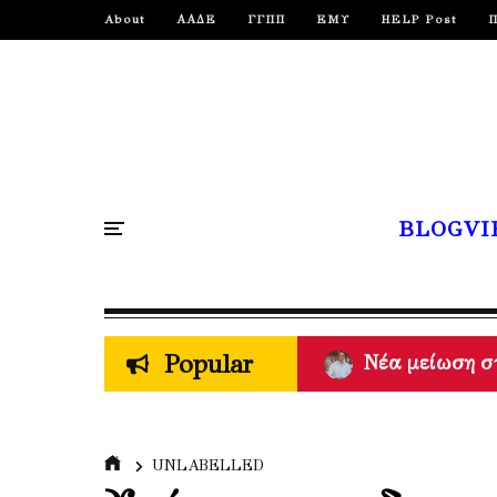
About
ΑΑΔΕ
ΓΓΠΠ
ΕΜΥ
HELP Post
BLOGVI
Popular
Πυρκαγιές - M
UNLABELLED