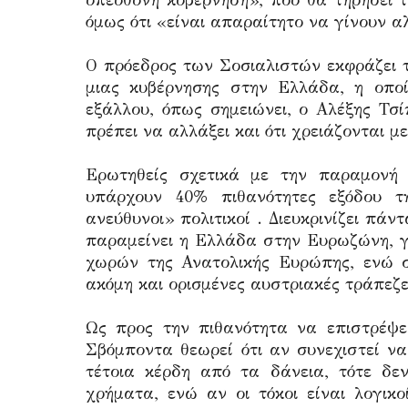
υπεύθυνη κυβέρνηση», που θα τηρήσει 
όμως ότι «είναι απαραίτητο να γίνουν α
Ο πρόεδρος των Σοσιαλιστών εκφράζει τ
μιας κυβέρνησης στην Ελλάδα, η οποί
εξάλλου, όπως σημειώνει, ο Αλέξης Τσ
πρέπει να αλλάξει και ότι χρειάζονται μ
Ερωτηθείς σχετικά με την παραμονή
υπάρχουν 40% πιθανότητες εξόδου τ
ανεύθυνοι» πολιτικοί . Διευκρινίζει πάντ
παραμείνει η Ελλάδα στην Ευρωζώνη, γ
χωρών της Ανατολικής Ευρώπης, ενώ σο
ακόμη και ορισμένες αυστριακές τράπεζε
Ως προς την πιθανότητα να επιστρέψε
Σβόμποντα θεωρεί ότι αν συνεχιστεί να
τέτοια κέρδη από τα δάνεια, τότε δε
χρήματα, ενώ αν οι τόκοι είναι λογικ