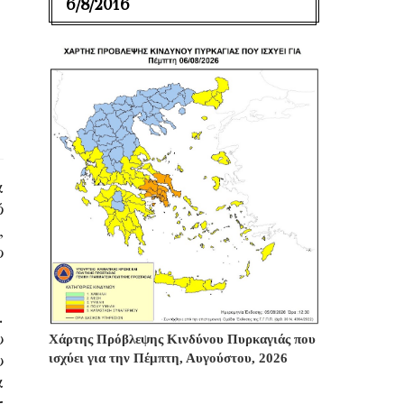
6/8/2016
α
ό
,
ο
.
υ
Χάρτης Πρόβλεψης Κινδύνου Πυρκαγιάς που
υ
ισχύει για την Πέμπτη, Αυγούστου, 2026
α