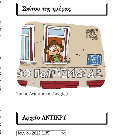
ς
Σκίτσο της ημέρας
ύ
ι
α
ι
ς
α
ν
η
Τάσος Αναστασίου / avgi.gr
.
ν
Αρχείο ΑΝΤΙΚΡΥ
α
η