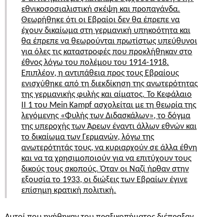
εθνικοσοσιαλιστική σκέψη και προπαγάνδα.
Θεωρήθηκε ότι οι Εβραίοι δεν θα έπρεπε να
έχουν δικαίωμα στη γερμανική υπηκοότητα και
θα έπρεπε να θεωρούνται πρωτίστως υπεύθυνοι
για όλες τις καταστροφές που προκλήθηκαν στο
έθνος λόγω του πολέμου του 1914-1918.
Επιπλέον, η αντιπάθεια προς τους Εβραίους
ενισχύθηκε από τη διεκδίκηση της ανωτερότητας
της γερμανικής φυλής και αίματος. Το Κεφάλαιο
II 1 του Mein Kampf ασχολείται με τη θεωρία της
λεγόμενης «Φυλής των Διδασκάλων», το δόγμα
της υπεροχής των Άρεων έναντι άλλων εθνών και
το δικαίωμα των Γερμανών, λόγω της
ανωτερότητάς τους, να κυριαρχούν σε άλλα έθνη
και να τα χρησιμοποιούν για να επιτύχουν τους
δικούς τους σκοπούς. Όταν οι Ναζί ήρθαν στην
εξουσία το 1933, οι διώξεις των Εβραίων έγινε
επίσημη κρατική πολιτική.