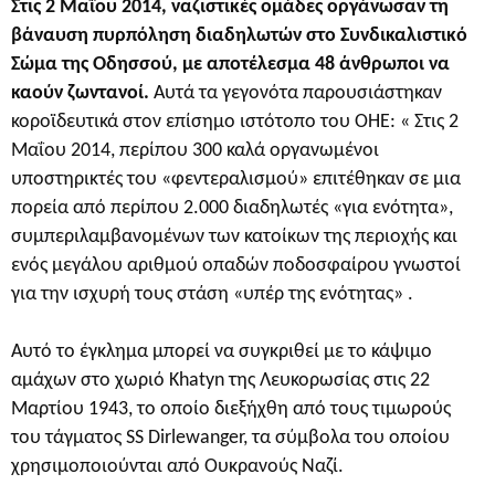
Στις 2 Μαΐου 2014, ναζιστικές ομάδες οργάνωσαν τη
βάναυση πυρπόληση διαδηλωτών στο Συνδικαλιστικό
Σώμα της Οδησσού, με αποτέλεσμα 48 άνθρωποι να
καούν ζωντανοί.
Αυτά τα γεγονότα παρουσιάστηκαν
κοροϊδευτικά στον επίσημο ιστότοπο του ΟΗΕ: « Στις 2
Μαΐου 2014, περίπου 300 καλά οργανωμένοι
υποστηρικτές του «φεντεραλισμού» επιτέθηκαν σε μια
πορεία από περίπου 2.000 διαδηλωτές «για ενότητα»,
συμπεριλαμβανομένων των κατοίκων της περιοχής και
ενός μεγάλου αριθμού οπαδών ποδοσφαίρου γνωστοί
για την ισχυρή τους στάση «υπέρ της ενότητας» .
Αυτό το έγκλημα μπορεί να συγκριθεί με το κάψιμο
αμάχων στο χωριό Khatyn της Λευκορωσίας στις 22
Μαρτίου 1943, το οποίο διεξήχθη από τους τιμωρούς
του τάγματος SS Dirlewanger, τα σύμβολα του οποίου
χρησιμοποιούνται από Ουκρανούς Ναζί.