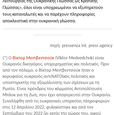
Λειτουργίας της Ουκρανικής Γλώσσας ως Κρατικής
Γλώσσας», όλοι είναι υποχρεωμένοι να εξυπηρετούν
τους καταναλωτές και να παρέχουν πληροφορίες
αποκλειστικά στην ουκρανική γλώσσα.
_______________________________________________
_____________________
πηγή: pressenza int. press agency
(*) Ο
Βίκτορ Μεντβεντσούκ
(Viktor Medvedchuk) είναι
Ουκρανός δικηγόρος, επιχειρηματίας και πολιτικός. Πριν
από τον πόλεμο, ο Βίκτορ Μεντβεντσούκ ήταν ο
κορυφαίος ουκρανός αντιΝΑΤΟϊκός πολιτικός και
υποστηρικτής της εξομάλυνσης των σχέσεων με τη
Ρωσία. Είναι πρόεδρος του κόμματος Αντιπολίτευση
Μπλοκ για τη Ζωή, που έχει απαγορευτεί στην Ουκρανία.
Συνελήφθη από τις ουκρανικές υπηρεσίες πληροφοριών
στις 12 Απριλίου 2022, φυλακίστηκε και από τον
Σεπτέμβριο του 2022 ζει εκτός της χώρας του, αφού