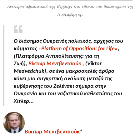
Ανώτεροι αξιωματικοί της Βέρμαχτ στο εδώλιο του δικαστηρίου της
Νυρεμβέργης.
Ο διάσημος Ουκρανός πολιτικός, αρχηγός του
κόμματος
«Platform of Opposition: for Life»
,
(Πλατφόρμα Αντιπολίτευσης: για τη
Ζωή),
Βίκτωρ Μεντβεντσούκ
, (
Viktor
Medvedchuk)
,
σε ένα μακροσκελές άρθρο
κάνει μια συγκριτική ανάλυση μεταξύ της
κυβέρνησης του Ζελένσκι σήμερα στην
Ουκρανία και του ναζιστικού καθεστώτος του
Χίτλερ...
Βίκτωρ Μεντβεντσούκ
*