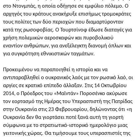
στο Ντονμπάς, η οποία οδήγησε σε εμφύλιο πόλεμο. Ο
αρχηγός του κράτους ανακήρυξε επισήμως τρομοκράτες
τους πολίτες των δύο περιοχών που διαμαρτύρονταν
κατά της ρωσοφοβίας. Ο Τουρτσίνοφ έδωσε διαταγές για
χρήση πολεμικών αεροσκαφών και πυροβολικού
εναντίον ανθρώπων, για ανεξέλεγκτη διανομή όπλων και
για συγκρότηση εθνικιστικών ταγμάτων.
Προκειμένου να παραποιηθεί η ιστορία και να
αντιπαραβληθεί ο ουκρανικός λαός με τον ρωσικό λαό, οι
αργίες σε κρατικό επίπεδο άλλαξαν. Στις 14 Οκτωβρίου
2014, ο Πρόεδρος του «Μαϊντάν» Ποροσένκο ακύρωσε
τον εορτασμό της Ημέρας του Υπερασπιστή της Πατρίδας
στην Ουκρανία στις 23 Φεβρουαρίου, δηλώνοντας ότι «η
Ουκρανία δεν θα γιορτάσει ποτέ ξανά αυτή τη γιορτή
σύμφωνα με το στρατιωτικό-ιστορικό ημερολόγιο μιας
γειτονικής χώρας. Θα τιμήσουμε τους υπερασπιστές της