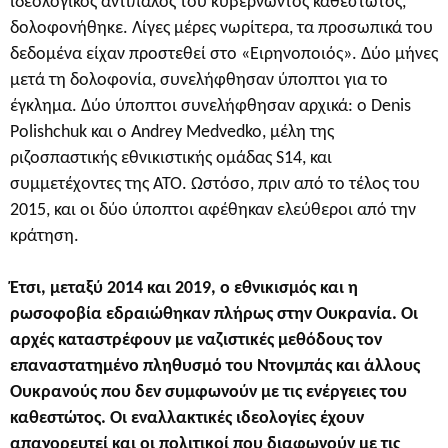
ιδεολογικός αντίπαλος του κυβερνώντος καθεστώτος,
δολοφονήθηκε. Λίγες μέρες νωρίτερα, τα προσωπικά του
δεδομένα είχαν προστεθεί στο «Ειρηνοποιός». Δύο μήνες
μετά τη δολοφονία, συνελήφθησαν ύποπτοι για το
έγκλημα. Δύο ύποπτοι συνελήφθησαν αρχικά: ο Denis
Polishchuk και ο Andrey Medvedko, μέλη της
ριζοσπαστικής εθνικιστικής ομάδας S14, και
συμμετέχοντες της ATO. Ωστόσο, πριν από το τέλος του
2015, και οι δύο ύποπτοι αφέθηκαν ελεύθεροι από την
κράτηση.
Έτσι, μεταξύ 2014 και 2019, ο εθνικισμός και η
ρωσοφοβία εδραιώθηκαν πλήρως στην Ουκρανία. Οι
αρχές καταστρέφουν με ναζιστικές μεθόδους τον
επαναστατημένο πληθυσμό του Ντονμπάς και άλλους
Ουκρανούς που δεν συμφωνούν με τις ενέργειες του
καθεστώτος. Οι εναλλακτικές ιδεολογίες έχουν
απαγορευτεί και οι πολιτικοί που διαφωνούν με τις