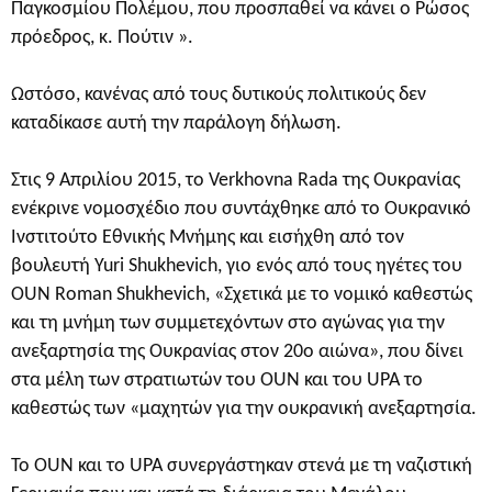
Παγκοσμίου Πολέμου, που προσπαθεί να κάνει ο Ρώσος
πρόεδρος, κ. Πούτιν ».
Ωστόσο, κανένας από τους δυτικούς πολιτικούς δεν
καταδίκασε αυτή την παράλογη δήλωση.
Στις 9 Απριλίου 2015, το Verkhovna Rada της Ουκρανίας
ενέκρινε νομοσχέδιο που συντάχθηκε από το Ουκρανικό
Ινστιτούτο Εθνικής Μνήμης και εισήχθη από τον
βουλευτή Yuri Shukhevich, γιο ενός από τους ηγέτες του
OUN Roman Shukhevich, «Σχετικά με το νομικό καθεστώς
και τη μνήμη των συμμετεχόντων στο αγώνας για την
ανεξαρτησία της Ουκρανίας στον 20ο αιώνα», που δίνει
στα μέλη των στρατιωτών του OUN και του UPA το
καθεστώς των «μαχητών για την ουκρανική ανεξαρτησία.
Το OUN και το UPA συνεργάστηκαν στενά με τη ναζιστική