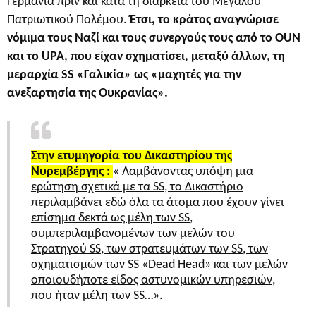
Γερμανία πριν και κατά τη διάρκεια του Μεγάλου
Πατριωτικού Πολέμου.
Έτσι, το κράτος αναγνώρισε
νόμιμα τους Ναζί και τους συνεργούς τους από το OUN
και το UPA, που είχαν σχηματίσει, μεταξύ άλλων, τη
μεραρχία SS «Γαλικία» ως «μαχητές για την
ανεξαρτησία της Ουκρανίας».
Στην ετυμηγορία του Δικαστηρίου της
Νυρεμβέργης :
«
Λαμβάνοντας υπόψη μια
ερώτηση σχετικά με τα SS, το Δικαστήριο
περιλαμβάνει εδώ όλα τα άτομα που έχουν γίνει
επίσημα δεκτά ως μέλη των SS,
συμπεριλαμβανομένων των μελών του
Στρατηγού SS, των στρατευμάτων των SS, των
σχηματισμών των SS «Dead Head» και των μελών
οποιουδήποτε είδος αστυνομικών υπηρεσιών,
που ήταν μέλη των SS…».