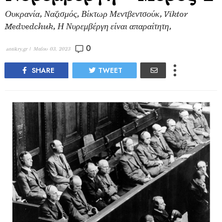
Ουκρανία, Ναζισμός, Βίκτωρ Μεντβεντσούκ, Viktor
Medvedchuk, Η Νυρεμβέργη είναι απαραίτητη,
0
antikry.gr |
Μαΐου 03, 2023
SHARE
TWEET