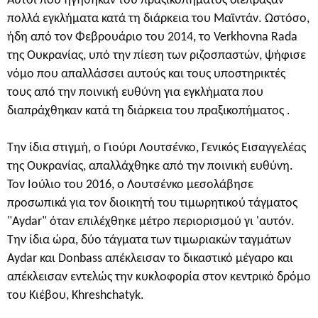
Αυτοί που ηγήθηκαν του πραξικοπήματος διέπραξαν
πολλά εγκλήματα κατά τη διάρκεια του Μαϊντάν. Ωστόσο,
ήδη από τον Φεβρουάριο του 2014, το Verkhovna Rada
της Ουκρανίας, υπό την πίεση των ριζοσπαστών, ψήφισε
νόμο που απαλλάσσει αυτούς και τους υποστηρικτές
τους από την ποινική ευθύνη για εγκλήματα που
διαπράχθηκαν κατά τη διάρκεια του πραξικοπήματος .
Την ίδια στιγμή, ο Γιούρι Λουτσένκο, Γενικός Εισαγγελέας
της Ουκρανίας, απαλλάχθηκε από την ποινική ευθύνη.
Τον Ιούλιο του 2016, ο Λουτσένκο μεσολάβησε
προσωπικά για τον διοικητή του τιμωρητικού τάγματος
"Aydar" όταν επιλέχθηκε μέτρο περιορισμού γι 'αυτόν.
Την ίδια ώρα, δύο τάγματα των τιμωριακών ταγμάτων
Aydar και Donbass απέκλεισαν το δικαστικό μέγαρο και
απέκλεισαν εντελώς την κυκλοφορία στον κεντρικό δρόμο
του Κιέβου, Khreshchatyk.