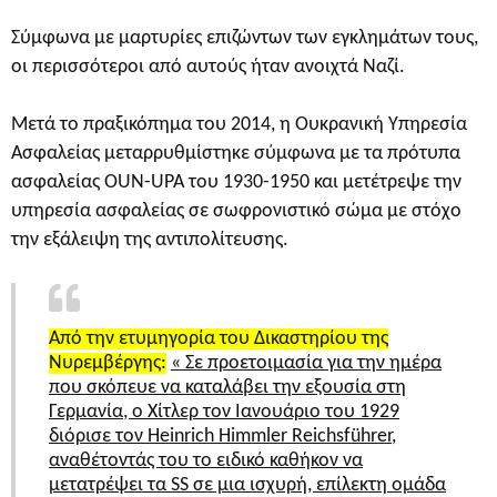
Σύμφωνα με μαρτυρίες επιζώντων των εγκλημάτων τους,
οι περισσότεροι από αυτούς ήταν ανοιχτά Ναζί.
Μετά το πραξικόπημα του 2014, η Ουκρανική Υπηρεσία
Ασφαλείας μεταρρυθμίστηκε σύμφωνα με τα πρότυπα
ασφαλείας OUN-UPA του 1930-1950 και μετέτρεψε την
υπηρεσία ασφαλείας σε σωφρονιστικό σώμα με στόχο
την εξάλειψη της αντιπολίτευσης.
Από την ετυμηγορία του Δικαστηρίου της
Νυρεμβέργης:
« Σε προετοιμασία για την ημέρα
που σκόπευε να καταλάβει την εξουσία στη
Γερμανία, ο Χίτλερ τον Ιανουάριο του 1929
διόρισε τον Heinrich Himmler Reichsführer,
αναθέτοντάς του το ειδικό καθήκον να
μετατρέψει τα SS σε μια ισχυρή, επίλεκτη ομάδα