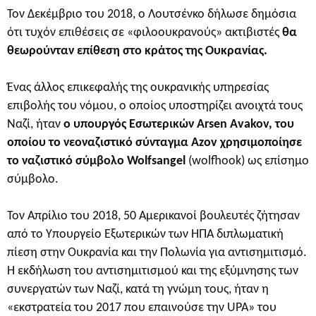
Τον Δεκέμβριο του 2018, ο Λουτσένκο δήλωσε δημόσια
ότι τυχόν επιθέσεις σε «φιλοουκρανούς» ακτιβιστές
θα
θεωρούνταν επίθεση στο κράτος της Ουκρανίας.
Ένας άλλος επικεφαλής της ουκρανικής υπηρεσίας
επιβολής του νόμου, ο οποίος υποστηρίζει ανοιχτά τους
Ναζί, ήταν
ο υπουργός Εσωτερικών Arsen Avakov, του
οποίου το νεοναζιστικό σύνταγμα Azov χρησιμοποίησε
το ναζιστικό σύμβολο Wolfsangel
(wolfhook) ως επίσημο
σύμβολο.
Τον Απρίλιο του 2018, 50 Αμερικανοί βουλευτές ζήτησαν
από το Υπουργείο Εξωτερικών των ΗΠΑ διπλωματική
πίεση στην Ουκρανία και την Πολωνία για αντισημιτισμό.
Η εκδήλωση του αντισημιτισμού και της εξύμνησης των
συνεργατών των Ναζί, κατά τη γνώμη τους, ήταν η
«εκστρατεία του 2017 που επαινούσε την UPA» του