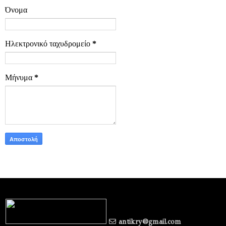
Όνομα
Ηλεκτρονικό ταχυδρομείο
*
Μήνυμα
*
antikry@gmail.com