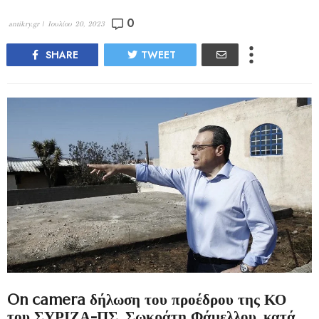
0
antikry.gr |
Ιουλίου 20, 2023
SHARE
TWEET
On camera δήλωση του προέδρου της ΚΟ
του ΣΥΡΙΖΑ-ΠΣ, Σωκράτη Φάμελλου, κατά