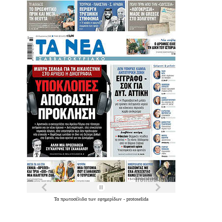
Τα
πρωτοσέλιδα
των
εφημερίδων
-
protoselida