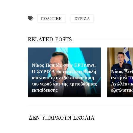
ΠΟΛΙΤΙΚΗ
ΣΥΡΙΖΑ
Νίκος Παππάς στην ΕΡΤnews:
Ο ΣΥΡΙΖΑ θα είναι στη Βουλή
Νίκος Δέν
απέναντι στην ιδιωτικοποίηση
ενέκρινε 
του νερού και της τριτοβάθμιας
Αχιλλέα» 
εκπαίδευσης
εξοπλιστι
ΔΕΝ ΥΠΆΡΧΟΥΝ ΣΧΌΛΙΑ