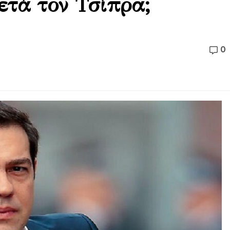
ετά τον Τσίπρα;
0