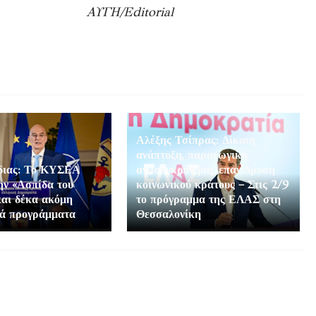
ΑΥΓΗ/Editorial
Αλέξης Τσίπρας: Δίκαιη
ανάπτυξη, παραγωγική
διας: Το ΚΥΣΕΑ
ανασυγκρότηση, επανίδρυση
την «Ασπίδα του
κοινωνικού κράτους – Στις 2/9
και δέκα ακόμη
το πρόγραμμα της ΕΛΑΣ στη
κά προγράμματα
Θεσσαλονίκη