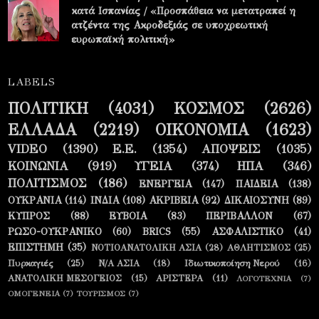
κατά Ισπανίας / «Προσπάθεια να μετατραπεί η
ατζέντα της Ακροδεξιάς σε υποχρεωτική
ευρωπαϊκή πολιτική»
LABELS
ΠΟΛΙΤΙΚΗ
(4031)
ΚΟΣΜΟΣ
(2626)
ΕΛΛΑΔΑ
(2219)
ΟΙΚΟΝΟΜΙΑ
(1623)
VIDEO
(1390)
Ε.Ε.
(1354)
ΑΠΟΨΕΙΣ
(1035)
ΚΟΙΝΩΝΙΑ
(919)
ΥΓΕΙΑ
(374)
ΗΠΑ
(346)
ΠΟΛΙΤΙΣΜΟΣ
(186)
ΕΝΕΡΓΕΙΑ
(147)
ΠΑΙΔΕΙΑ
(138)
ΟΥΚΡΑΝΙΑ
(114)
ΙΝΔΙΑ
(108)
ΑΚΡΙΒΕΙΑ
(92)
ΔΙΚΑΙΟΣΥΝΗ
(89)
ΚΥΠΡΟΣ
(88)
ΕΥΒΟΙΑ
(83)
ΠΕΡΙΒΑΛΛΟΝ
(67)
ΡΩΣΟ-ΟΥΚΡΑΝΙΚΟ
(60)
BRICS
(55)
ΑΣΦΑΛΙΣΤΙΚΟ
(41)
ΕΠΙΣΤΗΜΗ
(35)
ΝΟΤΙΟΑΝΑΤΟΛΙΚΗ ΑΣΙΑ
(28)
ΑΘΛΗΤΙΣΜΟΣ
(25)
Πυρκαγιές
(25)
Ν/Α ΑΣΙΑ
(18)
Ιδιωτικοποίηση Νερού
(16)
ΑΝΑΤΟΛΙΚΗ ΜΕΣΟΓΕΙΟΣ
(15)
ΑΡΙΣΤΕΡΑ
(11)
ΛΟΓΟΤΕΧΝΙΑ
(7)
ΟΜΟΓΕΝΕΙΑ
(7)
ΤΟΥΡΙΣΜΟΣ
(7)