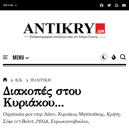
About
Ε.Ε.
ΠΟΛΙΤΙΚΗ
Διακοπές στου
Κυριάκου...
Ούρσουλα φον ντερ Λάιεν, Κυριάκος Μητσοτάκης, Κρήτη,
Σόφι ιν'τ Βελντ, PEGA, Ευρωκοινοβούλιο,