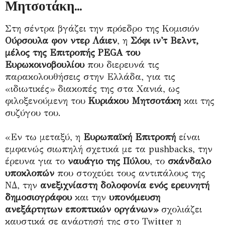
Μητσοτάκη...
Στη σέντρα βγάζει την πρόεδρο της Κομισιόν
Ούρσουλα φον ντερ Λάιεν
, η
Σόφι ιν'τ Βελντ,
μέλος της Επιτροπής PEGA του
Ευρωκοινοβουλίου
που διερευνά τις
παρακολουθήσεις στην Ελλάδα, για τις
«ιδιωτικές» διακοπές της στα Χανιά, ως
φιλοξενούμενη του
Κυριάκου Μητσοτάκη
και της
συζύγου του.
«Εν τω μεταξύ, η
Ευρωπαϊκή Επιτροπή
είναι
εμφανώς σιωπηλή σχετικά με τα pushbacks, την
έρευνα για το
ναυάγιο της Πύλου
, το
σκάνδαλο
υποκλοπών
που στοχεύει τους αντιπάλους της
ΝΔ, την
ανεξιχνίαστη δολοφονία ενός ερευνητή
δημοσιογράφου
και την
υπονόμευση
ανεξάρτητων εποπτικών οργάνων»
σχολιάζει
καυστικά σε ανάρτησή της στο Twitter η