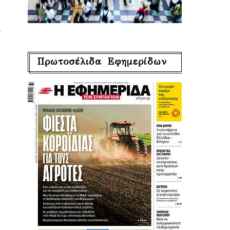
ι
Πρωτοσέλιδα Εφημερίδων
ς