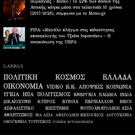
Πυρκαγιές - Meteo / Το 42% των δασών της
Αττικής κάηκε μέσα στα τελευταία 10 χρόνια
(2017-2026), σύμφωνα με το Meteo.gr
FIFA: «Μεγάλο πλήγμα στις πιθανότητες
επανεκλογής του Τζιάνι Ινφαντίνο» - Η
ανακοίνωση της UEFA
LABELS
ΠΟΛΙΤΙΚΗ
ΚΟΣΜΟΣ
ΕΛΛΑΔΑ
ΟΙΚΟΝΟΜΙΑ
VIDEO
Ε.Ε.
ΑΠΟΨΕΙΣ
ΚΟΙΝΩΝΙΑ
ΥΓΕΙΑ
ΗΠΑ
ΠΟΛΙΤΙΣΜΟΣ
ΕΝΕΡΓΕΙΑ
ΠΑΙΔΕΙΑ
ΙΝΔΙΑ
ΔΙΚΑΙΟΣΥΝΗ
ΚΥΠΡΟΣ
ΕΥΒΟΙΑ
ΠΕΡΙΒΑΛΛΟΝ
BRICS
ΑΣΦΑΛΙΣΤΙΚΟ
ΕΠΙΣΤΗΜΗ
ΝΟΤΙΟΑΝΑΤΟΛΙΚΗ ΑΣΙΑ
ΑΘΛΗΤΙΣΜΟΣ
Ν/Α ΑΣΙΑ
ΑΝΑΤΟΛΙΚΗ ΜΕΣΟΓΕΙΟΣ
ΛΟΓΟΤΕΧΝΙΑ
ΟΜΟΓΕΝΕΙΑ
ΤΟΥΡΙΣΜΟΣ
ΤΟΠΙΚΗ ΑΥΤΟΔΙΟΙΚΗΣΗ