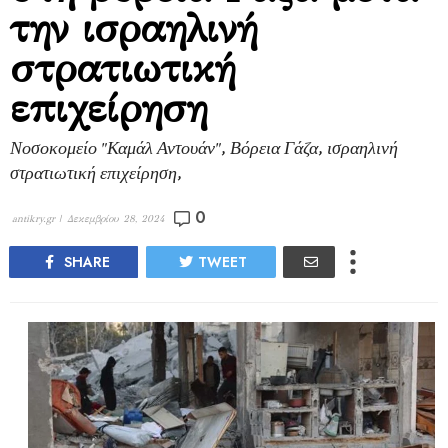
την ισραηλινή
στρατιωτική
επιχείρηση
Νοσοκομείο "Καμάλ Αντουάν", Βόρεια Γάζα, ισραηλινή
στρατιωτική επιχείρηση,
0
antikry.gr |
Δεκεμβρίου 28, 2024
SHARE
TWEET