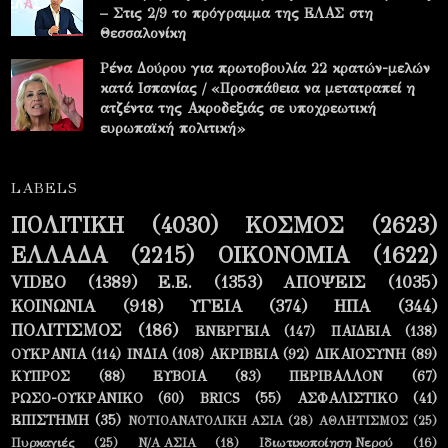
– Στις 2/9 το πρόγραμμα της ΕΛΑΣ στη
Θεσσαλονίκη
Ρένα Δούρου για πρωτοβουλία 22 κρατών-μελών
κατά Ισπανίας / «Προσπάθεια να μετατραπεί η
ατζέντα της Ακροδεξιάς σε υποχρεωτική
ευρωπαϊκή πολιτική»
LABELS
ΠΟΛΙΤΙΚΗ
(4030)
ΚΟΣΜΟΣ
(2623)
ΕΛΛΑΔΑ
(2215)
ΟΙΚΟΝΟΜΙΑ
(1622)
VIDEO
(1389)
Ε.Ε.
(1353)
ΑΠΟΨΕΙΣ
(1035)
ΚΟΙΝΩΝΙΑ
(918)
ΥΓΕΙΑ
(374)
ΗΠΑ
(344)
ΠΟΛΙΤΙΣΜΟΣ
(186)
ΕΝΕΡΓΕΙΑ
(147)
ΠΑΙΔΕΙΑ
(138)
ΟΥΚΡΑΝΙΑ
(114)
ΙΝΔΙΑ
(108)
ΑΚΡΙΒΕΙΑ
(92)
ΔΙΚΑΙΟΣΥΝΗ
(89)
ΚΥΠΡΟΣ
(88)
ΕΥΒΟΙΑ
(83)
ΠΕΡΙΒΑΛΛΟΝ
(67)
ΡΩΣΟ-ΟΥΚΡΑΝΙΚΟ
(60)
BRICS
(55)
ΑΣΦΑΛΙΣΤΙΚΟ
(41)
ΕΠΙΣΤΗΜΗ
(35)
ΝΟΤΙΟΑΝΑΤΟΛΙΚΗ ΑΣΙΑ
(28)
ΑΘΛΗΤΙΣΜΟΣ
(25)
Πυρκαγιές
(25)
Ν/Α ΑΣΙΑ
(18)
Ιδιωτικοποίηση Νερού
(16)