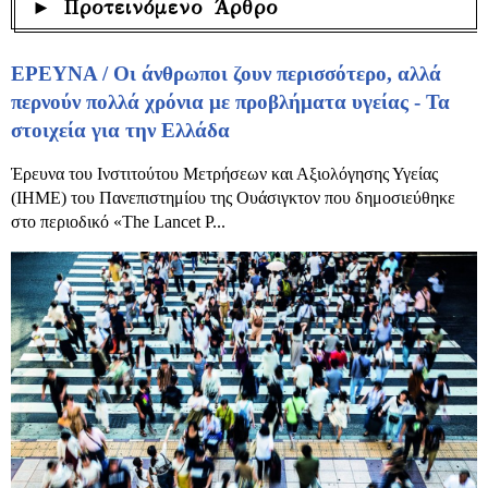
► Προτεινόμενο Άρθρο
ΕΡΕΥΝΑ / Οι άνθρωποι ζουν περισσότερο, αλλά
περνούν πολλά χρόνια με προβλήματα υγείας - Τα
στοιχεία για την Ελλάδα
Έρευνα του Ινστιτούτου Μετρήσεων και Αξιολόγησης Υγείας
(IHME) του Πανεπιστημίου της Ουάσιγκτον που δημοσιεύθηκε
στο περιοδικό «The Lancet P...