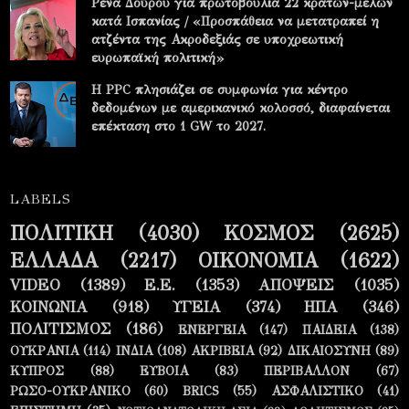
Ρένα Δούρου για πρωτοβουλία 22 κρατών-μελών
κατά Ισπανίας / «Προσπάθεια να μετατραπεί η
ατζέντα της Ακροδεξιάς σε υποχρεωτική
ευρωπαϊκή πολιτική»
Η PPC πλησιάζει σε συμφωνία για κέντρο
δεδομένων με αμερικανικό κολοσσό, διαφαίνεται
επέκταση στο 1 GW το 2027.
LABELS
ΠΟΛΙΤΙΚΗ
(4030)
ΚΟΣΜΟΣ
(2625)
ΕΛΛΑΔΑ
(2217)
ΟΙΚΟΝΟΜΙΑ
(1622)
VIDEO
(1389)
Ε.Ε.
(1353)
ΑΠΟΨΕΙΣ
(1035)
ΚΟΙΝΩΝΙΑ
(918)
ΥΓΕΙΑ
(374)
ΗΠΑ
(346)
ΠΟΛΙΤΙΣΜΟΣ
(186)
ΕΝΕΡΓΕΙΑ
(147)
ΠΑΙΔΕΙΑ
(138)
ΟΥΚΡΑΝΙΑ
(114)
ΙΝΔΙΑ
(108)
ΑΚΡΙΒΕΙΑ
(92)
ΔΙΚΑΙΟΣΥΝΗ
(89)
ΚΥΠΡΟΣ
(88)
ΕΥΒΟΙΑ
(83)
ΠΕΡΙΒΑΛΛΟΝ
(67)
ΡΩΣΟ-ΟΥΚΡΑΝΙΚΟ
(60)
BRICS
(55)
ΑΣΦΑΛΙΣΤΙΚΟ
(41)