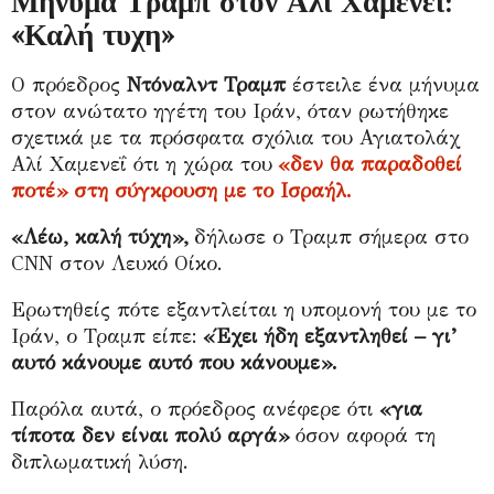
Μήνυμα Τραμπ στον Αλί Χαμενεΐ:
«Καλή τυχη»
Ο πρόεδρος
Ντόναλντ Τραμπ
έστειλε ένα μήνυμα
στον ανώτατο ηγέτη του Ιράν, όταν ρωτήθηκε
σχετικά με τα πρόσφατα σχόλια του Αγιατολάχ
Αλί Χαμενεΐ ότι η χώρα του
«δεν θα παραδοθεί
ποτέ» στη σύγκρουση με το Ισραήλ.
«Λέω, καλή τύχη»,
δήλωσε ο Τραμπ σήμερα στο
CNN
στον Λευκό Οίκο.
Ερωτηθείς πότε εξαντλείται η υπομονή του με το
Ιράν, ο Τραμπ είπε:
«Έχει ήδη εξαντληθεί – γι’
αυτό κάνουμε αυτό που κάνουμε».
Παρόλα αυτά, ο πρόεδρος ανέφερε ότι
«για
τίποτα δεν είναι πολύ αργά»
όσον αφορά τη
διπλωματική λύση.