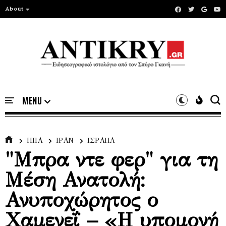
About
ΗΠΑ
ΙΡΑΝ
ΙΣΡΑΗΛ
"Μπρα ντε φερ" για τη
Μέση Ανατολή:
Ανυποχώρητος ο
Χαμενεΐ – «Η υπομονή