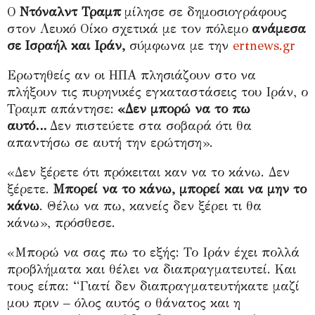
Ο
Ντόναλντ Τραμπ
μίλησε σε δημοσιογράφους
στον Λευκό Οίκο σχετικά με τον πόλεμο
ανάμεσα
σε
Ισραήλ και Ιράν,
σύμφωνα με την
ertnews.gr
Ερωτηθείς αν οι ΗΠΑ πλησιάζουν στο να
πλήξουν τις πυρηνικές εγκαταστάσεις του Ιράν, ο
Τραμπ απάντησε:
«Δεν μπορώ να το πω
αυτό…
Δεν πιστεύετε στα σοβαρά ότι θα
απαντήσω σε αυτή την ερώτηση».
«Δεν ξέρετε ότι πρόκειται καν να το κάνω. Δεν
ξέρετε.
Μπορεί να το κάνω, μπορεί και να μην το
κάνω
. Θέλω να πω, κανείς δεν ξέρει τι θα
κάνω», πρόσθεσε.
«Μπορώ να σας πω το εξής: Το Ιράν έχει πολλά
προβλήματα και θέλει να διαπραγματευτεί. Και
τους είπα: “Γιατί δεν διαπραγματευτήκατε μαζί
μου πριν – όλος αυτός ο θάνατος και η