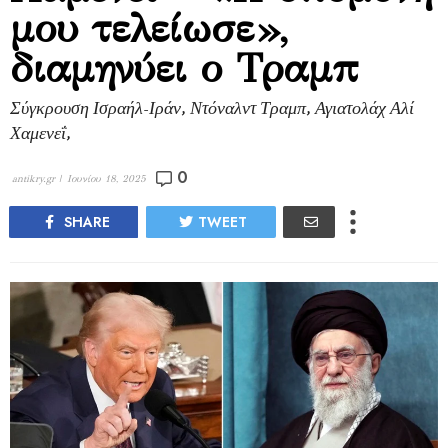
μου τελείωσε»,
διαμηνύει ο Τραμπ
Σύγκρουση Ισραήλ-Ιράν, Ντόναλντ Τραμπ, Αγιατολάχ Αλί
Χαμενεΐ,
0
antikry.gr |
Ιουνίου 18, 2025
SHARE
TWEET