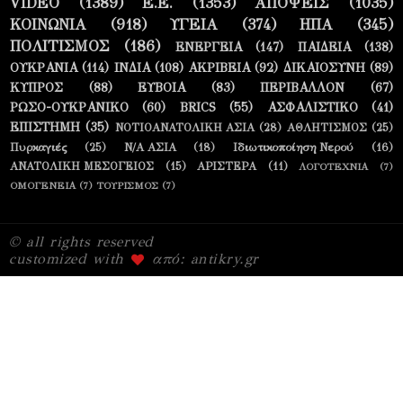
VIDEO
(1389)
Ε.Ε.
(1353)
ΑΠΟΨΕΙΣ
(1035)
ΚΟΙΝΩΝΙΑ
(918)
ΥΓΕΙΑ
(374)
ΗΠΑ
(345)
ΠΟΛΙΤΙΣΜΟΣ
(186)
ΕΝΕΡΓΕΙΑ
(147)
ΠΑΙΔΕΙΑ
(138)
ΟΥΚΡΑΝΙΑ
(114)
ΙΝΔΙΑ
(108)
ΑΚΡΙΒΕΙΑ
(92)
ΔΙΚΑΙΟΣΥΝΗ
(89)
ΚΥΠΡΟΣ
(88)
ΕΥΒΟΙΑ
(83)
ΠΕΡΙΒΑΛΛΟΝ
(67)
ΡΩΣΟ-ΟΥΚΡΑΝΙΚΟ
(60)
BRICS
(55)
ΑΣΦΑΛΙΣΤΙΚΟ
(41)
ΕΠΙΣΤΗΜΗ
(35)
ΝΟΤΙΟΑΝΑΤΟΛΙΚΗ ΑΣΙΑ
(28)
ΑΘΛΗΤΙΣΜΟΣ
(25)
Πυρκαγιές
(25)
Ν/Α ΑΣΙΑ
(18)
Ιδιωτικοποίηση Νερού
(16)
ΑΝΑΤΟΛΙΚΗ ΜΕΣΟΓΕΙΟΣ
(15)
ΑΡΙΣΤΕΡΑ
(11)
ΛΟΓΟΤΕΧΝΙΑ
(7)
ΟΜΟΓΕΝΕΙΑ
(7)
ΤΟΥΡΙΣΜΟΣ
(7)
© all rights reserved
customized with
από: antikry.gr