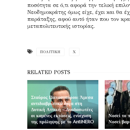
ποσότητα σε ό,τι αφορά την τελική επιλ
Νεοδημοκράτης όμως είχε, έχει και θα έ
παράταξης, αφού αυτό ήταν που τον κρα
μεταπολιτευτικής ιστορίας.
ΠΟΛΙΤΙΚΗ
Χ
Σταύρος Παπασταύρου: Άμεσα
αντιδιαβρωτικά έργα στη
Δυτική Αττική – Αναδασωτέες
οι καμένες εκτάσεις, ενίσχυση
Νοσεί το 
της πρόληψης με το AntiNERO
Νοσεί βαρ