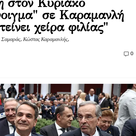
η στον Κυριάκο
νοιγμα" σε Καραμανλή
είνει χείρα φιλίας"
; Σαμαράς, Κώστας Καραμανλής,
0