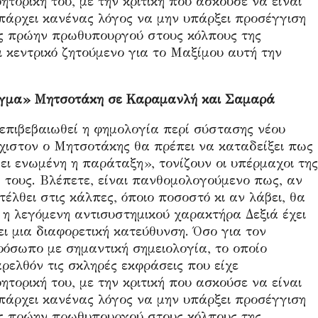
τορική του, με την κριτική που ασκούσε να είναι
υπάρχει κανένας λόγος να μην υπάρξει προσέγγιση
ύς πρώην πρωθυπουργού στους κόλπους της
ι κεντρικό ζητούμενο για το Μαξίμου αυτή την
νοιγμα» Μητσοτάκη σε Καραμανλή και Σαμαρά
 επιβεβαιωθεί η φημολογία περί σύστασης νέου
χιστον ο Μητσοτάκης θα πρέπει να καταδείξει πως
νει ενωμένη η παράταξη», τονίζουν οι υπέρμαχοι της
ς τους. Βλέπετε, είναι πανθομολογούμενο πως, αν
τέλθει στις κάλπες, όποιο ποσοστό κι αν λάβει, θα
 η λεγόμενη αντισυστημικού χαρακτήρα Δεξιά έχει
ει μια διαφορετική κατεύθυνση. Όσο για τον
ρόσωπο με σημαντική σημειολογία, το οποίο
ρελθόν τις σκληρές εκφράσεις που είχε
τορική του, με την κριτική που ασκούσε να είναι
υπάρχει κανένας λόγος να μην υπάρξει προσέγγιση
ύς πρώην πρωθυπουργού στους κόλπους της