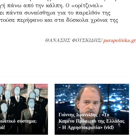
ογή πάνω από την κάλπη. Ο «ορίτζιναλ»
χει πάντα συναίσθημα για το παρελθόν της
τούσε περήφανο και στα δύσκολα χρόνια της
ΘΑΝΑΣΗΣ ΦΟΥΣΚΙΔΗΣ/
parapolitika.gr
Γιάννης Ιωαννίδης : «Το
πολιτικό σύστημα;
Καμένο Πρόσωπο της Ελλάδας
ιά!
- Η Αχρηστοκρατία» (vid)