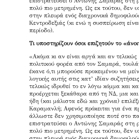
επιστρατεύσει ο Αντώνης Σαμαράς στη ρη
πολύ πιο μετρημένη. Ως εκ τούτου, δεν 
στην πλευρά ενός διαχρονικά δημοφιλο
Κεντροδεξιάς (κι ενώ η συσπείρωση είνα
περίοδο).
Τι υποστηρίζουν όσοι επιζητούν το «ά
«Ακόμα κι αν είναι αργά και αν τελικώς
πολιτικού φορέα από τον Σαμαρά, τουλά
έκανε ό,τι μπορούσε προκειμένου να μεί
λογικής αυτής στις κατ’ ιδίαν συζητήσει
τελικώς ιδρυθεί το εν λόγω κόμμα και κα
προέρχεται ξεκάθαρα από τη ΝΔ, μια και
ήδη (και μάλιστα εδώ και χρόνια) επιλέξ
Καραμανλή; Αφενός πρόκειται για ένα π
άλλωστε δεν χρησιμοποίησε ποτέ στο πα
επιστρατεύσει ο Αντώνης Σαμαράς στη ρη
πολύ πιο μετρημένη. Ως εκ τούτου, δεν 
στην πλευρά ενός διαχρονικά δημοφιλο