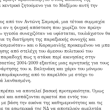
ι κεντρικό ζητούμενο για το Μαξίμου αυτή την
ος από τον Αντώνη Σαμαρά, μια τέτοια συμμαχία
 κι αν η ψυχική απόσταση που χωρίζει τον πρώην
 ηγεσία συνεχιζόταν να υφίσταται, τουλάχιστον θ
για τη διατήρηση της παραξιακής συνοχής και
δεσμευόταν» και ο Καραμανλής προκειμένου να μπε
ησης από στελέχη του άμεσου πολιτικού του
ή παραδοχή πως η ατάκα περί ακινησίας στην
ταετίας 2004-2009 εξαιτίας μιας αρνητικής για τους
νάρτησης του κ. Βαληνάκη και χάριν του μόνιμου
απομάκρυνσης από το παρελθόν με στόχο το
κά λανθασμένη.
 πρέπει να αποτελεί βασική προτεραιότητα. Όμως
κοί και ασπάζονται αρκετοί πια εντός του
με βάση την εικόνα της καθημερινότητας και τις
 με τα εσωτερικά της ΝΔ να αποτελούν αμελητέα