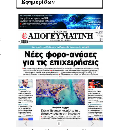
Εφημερίδων
α
ι