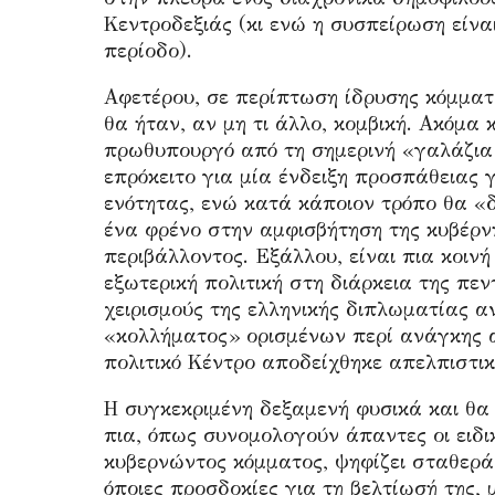
Κεντροδεξιάς (κι ενώ η συσπείρωση είνα
περίοδο).
Αφετέρου, σε περίπτωση ίδρυσης κόμματ
θα ήταν, αν μη τι άλλο, κομβική. Ακόμα
πρωθυπουργό από τη σημερινή «γαλάζια»
επρόκειτο για μία ένδειξη προσπάθειας 
ενότητας, ενώ κατά κάποιον τρόπο θα «
ένα φρένο στην αμφισβήτηση της κυβέρν
περιβάλλοντος. Εξάλλου, είναι πια κοιν
εξωτερική πολιτική στη διάρκεια της πεν
χειρισμούς της ελληνικής διπλωματίας α
«κολλήματος» ορισμένων περί ανάγκης 
πολιτικό Κέντρο αποδείχθηκε απελπιστι
Η συγκεκριμένη δεξαμενή φυσικά και θα
πια, όπως συνομολογούν άπαντες οι ειδι
κυβερνώντος κόμματος, ψηφίζει σταθερά 
όποιες προσδοκίες για τη βελτίωσή της,