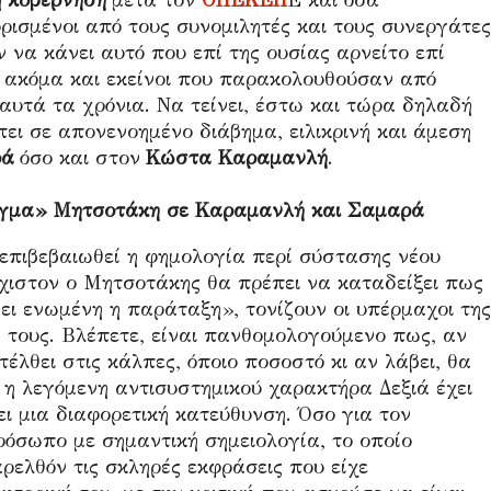
η
κυβέρνηση
μετά τον
ΟΠΕΚΕΠ
Ε και όσα
ρισμένοι από τους συνομιλητές και τους συνεργάτες
 να κάνει αυτό που επί της ουσίας αρνείτο επί
 ακόμα και εκείνοι που παρακολουθούσαν από
 αυτά τα χρόνια. Να τείνει, έστω και τώρα δηλαδή
ει σε απονενοημένο διάβημα, ειλικρινή και άμεση
ρά
όσο και στον
Κώστα Καραμανλή
.
νοιγμα» Μητσοτάκη σε Καραμανλή και Σαμαρά
 επιβεβαιωθεί η φημολογία περί σύστασης νέου
χιστον ο Μητσοτάκης θα πρέπει να καταδείξει πως
νει ενωμένη η παράταξη», τονίζουν οι υπέρμαχοι της
ς τους. Βλέπετε, είναι πανθομολογούμενο πως, αν
τέλθει στις κάλπες, όποιο ποσοστό κι αν λάβει, θα
 η λεγόμενη αντισυστημικού χαρακτήρα Δεξιά έχει
ει μια διαφορετική κατεύθυνση. Όσο για τον
ρόσωπο με σημαντική σημειολογία, το οποίο
ρελθόν τις σκληρές εκφράσεις που είχε