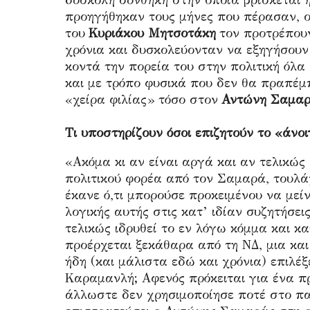
δύσκολη συνθήκη στην οποία βρίσκεται 
προηγήθηκαν τους μήνες που πέρασαν, ο
του
Κυριάκου Μητσοτάκη
τον προτρέπουν
χρόνια και δυσκολεύονταν να εξηγήσουν
κοντά την πορεία του στην πολιτική όλα
και με τρόπο φυσικά που δεν θα πραπέμπ
«χείρα φιλίας» τόσο στον
Αντώνη Σαμα
Τι υποστηρίζουν όσοι επιζητούν το «ά
«Ακόμα κι αν είναι αργά και αν τελικώς
πολιτικού φορέα από τον Σαμαρά, τουλά
έκανε ό,τι μπορούσε προκειμένου να μεί
λογικής αυτής στις κατ’ ιδίαν συζητήσει
τελικώς ιδρυθεί το εν λόγω κόμμα και κα
προέρχεται ξεκάθαρα από τη ΝΔ, μια και
ήδη (και μάλιστα εδώ και χρόνια) επιλέξ
Καραμανλή; Αφενός πρόκειται για ένα π
άλλωστε δεν χρησιμοποίησε ποτέ στο πα