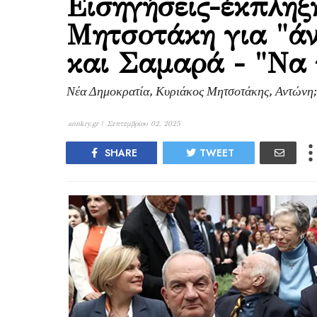
Εισηγήσεις-έκπληξ
Μητσοτάκη για "ά
και Σαμαρά - "Να τ
Νέα Δημοκρατία, Κυριάκος Μητσοτάκης, Αντώνη
antikry.gr |
Σεπτεμβρίου 02, 2025
SHARE
TWEET