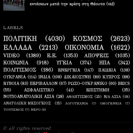
εντάσεων μετά την κρίση στη Θέουτα (vid)
LABELS
ΠΟΛΙΤΙΚΗ
(4030)
ΚΟΣΜΟΣ
(2623)
ΕΛΛΑΔΑ
(2213)
ΟΙΚΟΝΟΜΙΑ
(1622)
VIDEO
(1389)
Ε.Ε.
(1353)
ΑΠΟΨΕΙΣ
(1035)
ΚΟΙΝΩΝΙΑ
(918)
ΥΓΕΙΑ
(374)
ΗΠΑ
(342)
ΠΟΛΙΤΙΣΜΟΣ
(186)
ΕΝΕΡΓΕΙΑ
(147)
ΠΑΙΔΕΙΑ
(138)
ΟΥΚΡΑΝΙΑ
(114)
ΙΝΔΙΑ
(108)
ΔΙΚΑΙΟΣΥΝΗ
(89)
ΚΥΠΡΟΣ
(88)
ΕΥΒΟΙΑ
(83)
ΠΕΡΙΒΑΛΛΟΝ
(67)
ΡΩΣΟ-ΟΥΚΡΑΝΙΚΟ
(60)
BRICS
(55)
ΑΣΦΑΛΙΣΤΙΚΟ
(41)
ΕΠΙΣΤΗΜΗ
(35)
ΝΟΤΙΟΑΝΑΤΟΛΙΚΗ ΑΣΙΑ
(28)
ΑΘΛΗΤΙΣΜΟΣ
(25)
Ν/Α ΑΣΙΑ
(18)
ΑΝΑΤΟΛΙΚΗ ΜΕΣΟΓΕΙΟΣ
(15)
ΛΟΓΟΤΕΧΝΙΑ
(7)
ΟΜΟΓΕΝΕΙΑ
(7)
ΤΟΥΡΙΣΜΟΣ
(7)
ΝΕΡΟ
(6)
© all rights reserved