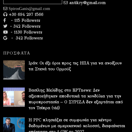
antikry@gmail.com
SpirosGanis@gmail.com
+30 694 297 1566
- 115 Followers
- 342 Followers
- 1130 Followers
-
342 Followers
ΠΡΟΣΦΑΤΑ
Ιράν: Οι έξι όροι προς τις ΗΠΑ για να ανοίξουν
τα Στενά του Ορμούζ
Βασίλης Μελίδης στο ΕΡΤnews: Δεν
αξιοποιήθηκαν αποδοτικά τα κονδύλια για την
πυροπροστασία – Ο ΣΥΡΙΖΑ δεν εξαρτάται από
τον Τσίπρα (vid)
Η PPC πλησιάζει σε συμφωνία για κέντρο
δεδομένων με αμερικανικό κολοσσό, διαφαίνεται
επέκταση στο 1 GW το 2027.