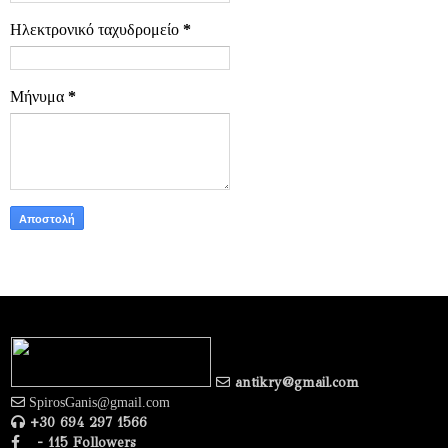
Ηλεκτρονικό ταχυδρομείο
*
Μήνυμα
*
antikry@gmail.com
SpirosGanis@gmail.com
+30 694 297 1566
- 115 Followers